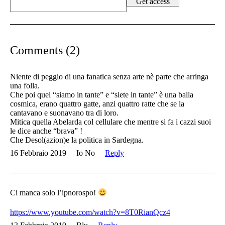
Comments (2)
Niente di peggio di una fanatica senza arte nè parte che arringa
una folla.
Che poi quel “siamo in tante” e “siete in tante” è una balla
cosmica, erano quattro gatte, anzi quattro ratte che se la
cantavano e suonavano tra di loro.
Mitica quella Abelarda col cellulare che mentre si fa i cazzi suoi
le dice anche “brava” !
Che Desol(azion)e la politica in Sardegna.
16 Febbraio 2019
Io No
Reply
Ci manca solo l’ipnorospo!
https://www.youtube.com/watch?v=8T0RianQcz4