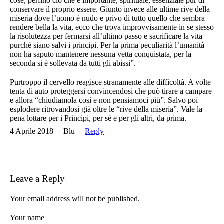
cose, perfino ciò che è importante, spirituale, essenziale pur di
conservare il proprio essere. Giunto invece alle ultime rive della
miseria dove l’uomo è nudo e privo di tutto quello che sembra
rendere bella la vita, ecco che trova improvvisamente in se stesso
la risolutezza per fermarsi all’ultimo passo e sacrificare la vita
purché siano salvi i principi. Per la prima peculiarità l’umanità
non ha saputo mantenere nessuna vetta conquistata, per la
seconda si è sollevata da tutti gli abissi”.
Purtroppo il cervello reagisce stranamente alle difficoltà. A volte
tenta di auto proteggersi convincendosi che può tirare a campare
e allora “chiudiamola così e non pensiamoci più”. Salvo poi
esplodere ritrovandosi già oltre le “rive della miseria”. Vale la
pena lottare per i Principi, per sé e per gli altri, da prima.
4 Aprile 2018
Blu
Reply
Leave a Reply
Your email address will not be published.
Your name