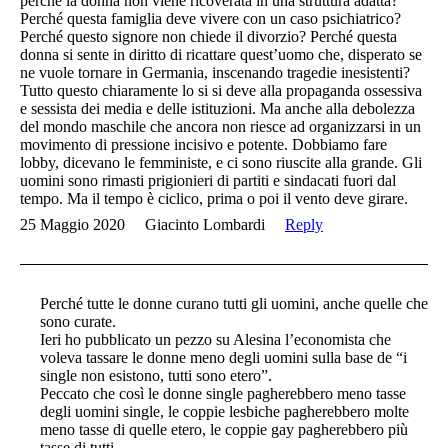
perchè la donna non viene ricoverata in una struttura adatta?
Perché questa famiglia deve vivere con un caso psichiatrico?
Perché questo signore non chiede il divorzio? Perché questa
donna si sente in diritto di ricattare quest’uomo che, disperato se
ne vuole tornare in Germania, inscenando tragedie inesistenti?
Tutto questo chiaramente lo si si deve alla propaganda ossessiva
e sessista dei media e delle istituzioni. Ma anche alla debolezza
del mondo maschile che ancora non riesce ad organizzarsi in un
movimento di pressione incisivo e potente. Dobbiamo fare
lobby, dicevano le femministe, e ci sono riuscite alla grande. Gli
uomini sono rimasti prigionieri di partiti e sindacati fuori dal
tempo. Ma il tempo è ciclico, prima o poi il vento deve girare.
25 Maggio 2020
Giacinto Lombardi
Reply
Perché tutte le donne curano tutti gli uomini, anche quelle che
sono curate.
Ieri ho pubblicato un pezzo su Alesina l’economista che
voleva tassare le donne meno degli uomini sulla base de “i
single non esistono, tutti sono etero”.
Peccato che così le donne single pagherebbero meno tasse
degli uomini single, le coppie lesbiche pagherebbero molte
meno tasse di quelle etero, le coppie gay pagherebbero più
tasse di tutti…