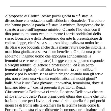
A proposito di Codice Rosso: pochi giorni fa c’è stata la
discussione e la votazione sulla sfiducia a Bonafede . Tra coloro
che hanno preso la parola c’è stata la ministra Bongiorno che ha
sparato a zero sull’ingenuo ministro. Quando l’ho vista con il
dito puntato, mi sono venuti in mente i sorrisi soddisfatti dello
stesso Bonafede e della Bongiorno durante la presentazione di
codesta legge, che è stata su questo blog analizzata molto bene
da Stasi e poi bocciata anche dalla magistratura perchè ingolfa la
macchina giudiziaria senza alcun beneficio. Ora, da una parte
abbiamo l’ingenuo uomo che appoggia acriticamente la
femminista e se ne compiace( la legge come sappiamo risponde
a bisogni lobbisti, di genere e professionali, ed è un parto
femminista-leghista), dall’altra la femminista , che utilizza il
primo e poi lo scarica senza alcun ritegno quando non gli serve
più: non è forse una vicenda emblematica dei nostri giorni?
Italia Viva è una Casa giovane, innovativa, femminista, dove si
lanciano idee …” così si presenta il partito di Renzi.
Giustamente la Bellanova ci crede. La stessa Bellanova che era
al governo di questo Paese prima degli ultimi due anni e che non
ha fatto niente per i lavoratori senza diritti e quella che poi pochi
giorni fa di fronte alle telecamera ha la lacrima facile come la
Fornero. La nostra classe dirigente è composta principalmente di