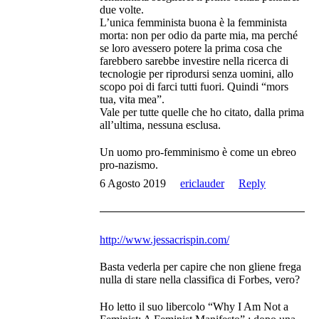
due volte.
L’unica femminista buona è la femminista
morta: non per odio da parte mia, ma perché
se loro avessero potere la prima cosa che
farebbero sarebbe investire nella ricerca di
tecnologie per riprodursi senza uomini, allo
scopo poi di farci tutti fuori. Quindi “mors
tua, vita mea”.
Vale per tutte quelle che ho citato, dalla prima
all’ultima, nessuna esclusa.
Un uomo pro-femminismo è come un ebreo
pro-nazismo.
6 Agosto 2019
ericlauder
Reply
http://www.jessacrispin.com/
Basta vederla per capire che non gliene frega
nulla di stare nella classifica di Forbes, vero?
Ho letto il suo libercolo “Why I Am Not a