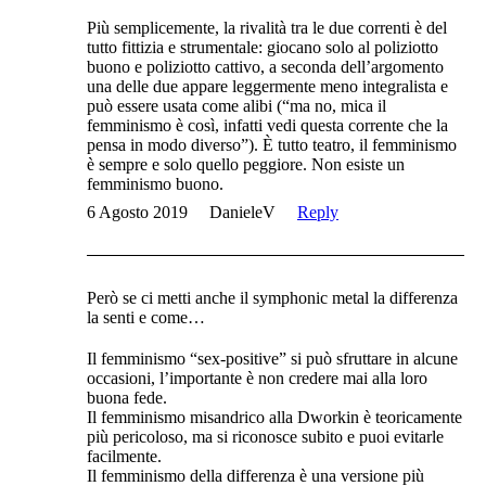
Più semplicemente, la rivalità tra le due correnti è del
tutto fittizia e strumentale: giocano solo al poliziotto
buono e poliziotto cattivo, a seconda dell’argomento
una delle due appare leggermente meno integralista e
può essere usata come alibi (“ma no, mica il
femminismo è così, infatti vedi questa corrente che la
pensa in modo diverso”). È tutto teatro, il femminismo
è sempre e solo quello peggiore. Non esiste un
femminismo buono.
6 Agosto 2019
DanieleV
Reply
Però se ci metti anche il symphonic metal la differenza
la senti e come…
Il femminismo “sex-positive” si può sfruttare in alcune
occasioni, l’importante è non credere mai alla loro
buona fede.
Il femminismo misandrico alla Dworkin è teoricamente
più pericoloso, ma si riconosce subito e puoi evitarle
facilmente.
Il femminismo della differenza è una versione più