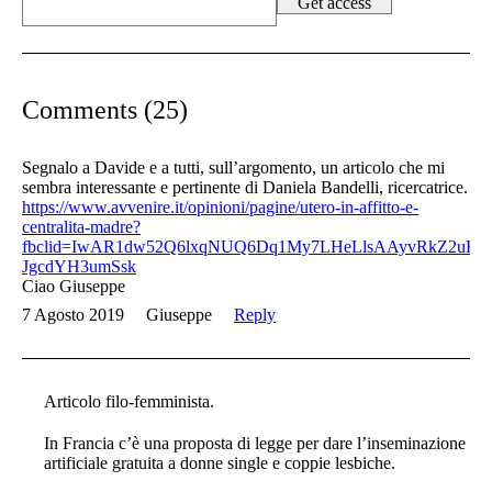
Comments (25)
Segnalo a Davide e a tutti, sull’argomento, un articolo che mi
sembra interessante e pertinente di Daniela Bandelli, ricercatrice.
https://www.avvenire.it/opinioni/pagine/utero-in-affitto-e-
centralita-madre?
fbclid=IwAR1dw52Q6lxqNUQ6Dq1My7LHeLlsAAyvRkZ2uKdI
JgcdYH3umSsk
Ciao Giuseppe
7 Agosto 2019
Giuseppe
Reply
Articolo filo-femminista.
In Francia c’è una proposta di legge per dare l’inseminazione
artificiale gratuita a donne single e coppie lesbiche.