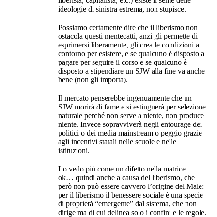
liberista, capitalista, etc.) esiste il seme delle
ideologie di sinistra estrema, non stupisce.
Possiamo certamente dire che il liberismo non
ostacola questi mentecatti, anzi gli permette di
esprimersi liberamente, gli crea le condizioni a
contorno per esistere, e se qualcuno è disposto a
pagare per seguire il corso e se qualcuno è
disposto a stipendiare un SJW alla fine va anche
bene (non gli importa).
Il mercato penserebbe ingenuamente che un
SJW morirà di fame e si estinguerà per selezione
naturale perché non serve a niente, non produce
niente. Invece sopravviverà negli entourage dei
politici o dei media mainstream o peggio grazie
agli incentivi statali nelle scuole e nelle
istituzioni.
Lo vedo più come un difetto nella matrice…
ok… quindi anche a causa del liberismo, che
però non può essere davvero l’origine del Male:
per il liberismo il benessere sociale è una specie
di proprietà “emergente” dal sistema, che non
dirige ma di cui delinea solo i confini e le regole.