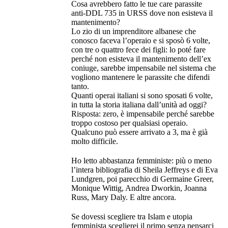
Cosa avrebbero fatto le tue care parassite
anti-DDL 735 in URSS dove non esisteva il
mantenimento?
Lo zio di un imprenditore albanese che
conosco faceva l’operaio e si sposò 6 volte,
con tre o quattro fece dei figli: lo poté fare
perché non esisteva il mantenimento dell’ex
coniuge, sarebbe impensabile nel sistema che
vogliono mantenere le parassite che difendi
tanto.
Quanti operai italiani si sono sposati 6 volte,
in tutta la storia italiana dall’unità ad oggi?
Risposta: zero, è impensabile perché sarebbe
troppo costoso per qualsiasi operaio.
Qualcuno può essere arrivato a 3, ma è già
molto difficile.
Ho letto abbastanza femministe: più o meno
l’intera bibliografia di Sheila Jeffreys e di Eva
Lundgren, poi parecchio di Germaine Greer,
Monique Wittig, Andrea Dworkin, Joanna
Russ, Mary Daly. E altre ancora.
Se dovessi scegliere tra Islam e utopia
femminista sceglierei il primo senza pensarci