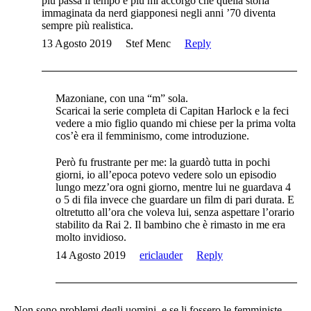
più passa il tempo e più mi accorgo che quella storia
immaginata da nerd giapponesi negli anni ’70 diventa
sempre più realistica.
13 Agosto 2019
Stef Menc
Reply
Mazoniane, con una “m” sola.
Scaricai la serie completa di Capitan Harlock e la feci
vedere a mio figlio quando mi chiese per la prima volta
cos’è era il femminismo, come introduzione.
Però fu frustrante per me: la guardò tutta in pochi
giorni, io all’epoca potevo vedere solo un episodio
lungo mezz’ora ogni giorno, mentre lui ne guardava 4
o 5 di fila invece che guardare un film di pari durata. E
oltretutto all’ora che voleva lui, senza aspettare l’orario
stabilito da Rai 2. Il bambino che è rimasto in me era
molto invidioso.
14 Agosto 2019
ericlauder
Reply
Non sono problemi degli uomini, e se li fossero le femministe