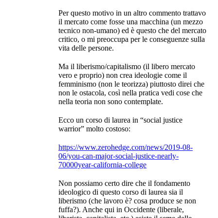
Per questo motivo in un altro commento trattavo
il mercato come fosse una macchina (un mezzo
tecnico non-umano) ed è questo che del mercato
critico, o mi preoccupa per le conseguenze sulla
vita delle persone.
Ma il liberismo/capitalismo (il libero mercato
vero e proprio) non crea ideologie come il
femminismo (non le teorizza) piuttosto direi che
non le ostacola, così nella pratica vedi cose che
nella teoria non sono contemplate.
Ecco un corso di laurea in “social justice
warrior” molto costoso:
https://www.zerohedge.com/news/2019-08-
06/you-can-major-social-justice-nearly-
70000year-california-college
Non possiamo certo dire che il fondamento
ideologico di questo corso di laurea sia il
liberismo (che lavoro è? cosa produce se non
fuffa?). Anche qui in Occidente (liberale,