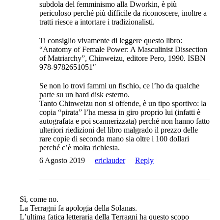
subdola del femminismo alla Dworkin, è più
pericoloso perché più difficile da riconoscere, inoltre a
tratti riesce a intortare i tradizionalisti.
Ti consiglio vivamente di leggere questo libro:
“Anatomy of Female Power: A Masculinist Dissection
of Matriarchy”, Chinweizu, editore Pero, 1990. ISBN
978-9782651051″
Se non lo trovi fammi un fischio, ce l’ho da qualche
parte su un hard disk esterno.
Tanto Chinweizu non si offende, è un tipo sportivo: la
copia “pirata” l’ha messa in giro proprio lui (infatti è
autografata e poi scannerizzata) perché non hanno fatto
ulteriori riedizioni del libro malgrado il prezzo delle
rare copie di seconda mano sia oltre i 100 dollari
perché c’è molta richiesta.
6 Agosto 2019
ericlauder
Reply
Sì, come no.
La Terragni fa apologia della Solanas.
L’ultima fatica letteraria della Terragni ha questo scopo