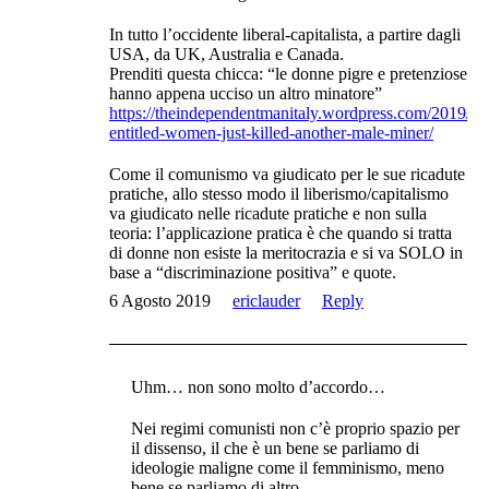
In tutto l’occidente liberal-capitalista, a partire dagli
USA, da UK, Australia e Canada.
Prenditi questa chicca: “le donne pigre e pretenziose
hanno appena ucciso un altro minatore”
https://theindependentmanitaly.wordpress.com/2019/08
entitled-women-just-killed-another-male-miner/
Come il comunismo va giudicato per le sue ricadute
pratiche, allo stesso modo il liberismo/capitalismo
va giudicato nelle ricadute pratiche e non sulla
teoria: l’applicazione pratica è che quando si tratta
di donne non esiste la meritocrazia e si va SOLO in
base a “discriminazione positiva” e quote.
6 Agosto 2019
ericlauder
Reply
Uhm… non sono molto d’accordo…
Nei regimi comunisti non c’è proprio spazio per
il dissenso, il che è un bene se parliamo di
ideologie maligne come il femminismo, meno
bene se parliamo di altro.