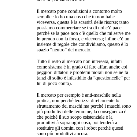
Il mercato pone condizioni a contorno molto
semplici: io ho una cosa che tu non hai e
viceversa, questa è la scarsità delle risorse; tanto
possiamo commerciare se tra di noi c’è pace,
perché se la pace non c’è quello che mi serve me
lo prendo con la forza, e viceversa; infine c’è un
insieme di regole che condividiamo, questo è lo
spazio “neutro” del mercato.
Tutto il resto al mercato non interessa, infatti
come sistema è in grado di fare affari anche coi
peggiori dittatori e problemi morali non se ne fa
(anzi di solito è infastidito da “questioncelle” per
lui di poco conto).
Il mercato per esempio è anti-maschile nella
pratica, non perché teorizza direttamente lo
sfruttamento dei maschi ma perché i maschi sono
più produttivi delle femmine; la conseguenza è
che poiché il suo scopo esistenziale è la
produttività sopra ogni cosa, poi tenderà a
sostituire gli uomini con i robot perché questi
sono più produttivi ancora.