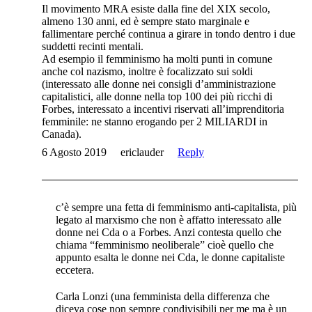
Il movimento MRA esiste dalla fine del XIX secolo,
almeno 130 anni, ed è sempre stato marginale e
fallimentare perché continua a girare in tondo dentro i due
suddetti recinti mentali.
Ad esempio il femminismo ha molti punti in comune
anche col nazismo, inoltre è focalizzato sui soldi
(interessato alle donne nei consigli d’amministrazione
capitalistici, alle donne nella top 100 dei più ricchi di
Forbes, interessato a incentivi riservati all’imprenditoria
femminile: ne stanno erogando per 2 MILIARDI in
Canada).
6 Agosto 2019
ericlauder
Reply
c’è sempre una fetta di femminismo anti-capitalista, più
legato al marxismo che non è affatto interessato alle
donne nei Cda o a Forbes. Anzi contesta quello che
chiama “femminismo neoliberale” cioè quello che
appunto esalta le donne nei Cda, le donne capitaliste
eccetera.
Carla Lonzi (una femminista della differenza che
diceva cose non sempre condivisibili per me ma è un