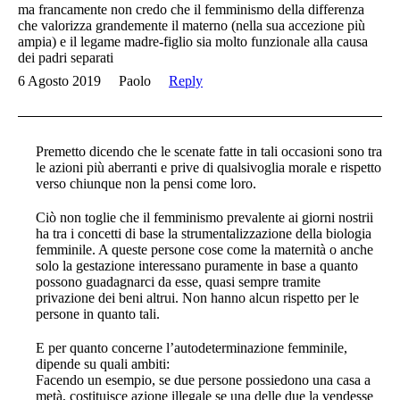
ma francamente non credo che il femminismo della differenza
che valorizza grandemente il materno (nella sua accezione più
ampia) e il legame madre-figlio sia molto funzionale alla causa
dei padri separati
6 Agosto 2019
Paolo
Reply
Premetto dicendo che le scenate fatte in tali occasioni sono tra
le azioni più aberranti e prive di qualsivoglia morale e rispetto
verso chiunque non la pensi come loro.
Ciò non toglie che il femminismo prevalente ai giorni nostrii
ha tra i concetti di base la strumentalizzazione della biologia
femminile. A queste persone cose come la maternità o anche
solo la gestazione interessano puramente in base a quanto
possono guadagnarci da esse, quasi sempre tramite
privazione dei beni altrui. Non hanno alcun rispetto per le
persone in quanto tali.
E per quanto concerne l’autodeterminazione femminile,
dipende su quali ambiti:
Facendo un esempio, se due persone possiedono una casa a
metà, costituisce azione illegale se una delle due la vendesse