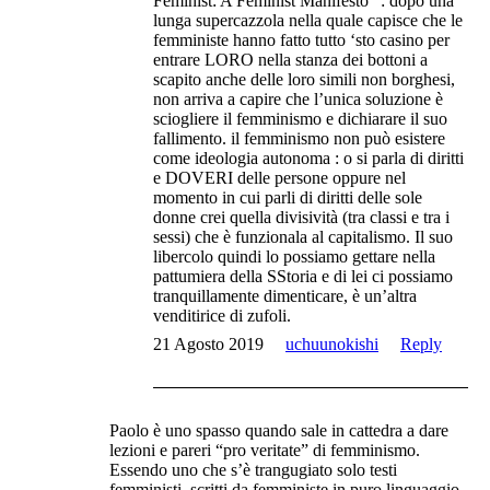
Feminist: A Feminist Manifesto” : dopo una
lunga supercazzola nella quale capisce che le
femministe hanno fatto tutto ‘sto casino per
entrare LORO nella stanza dei bottoni a
scapito anche delle loro simili non borghesi,
non arriva a capire che l’unica soluzione è
sciogliere il femminismo e dichiarare il suo
fallimento. il femminismo non può esistere
come ideologia autonoma : o si parla di diritti
e DOVERI delle persone oppure nel
momento in cui parli di diritti delle sole
donne crei quella divisività (tra classi e tra i
sessi) che è funzionala al capitalismo. Il suo
libercolo quindi lo possiamo gettare nella
pattumiera della SStoria e di lei ci possiamo
tranquillamente dimenticare, è un’altra
venditirice di zufoli.
21 Agosto 2019
uchuunokishi
Reply
Paolo è uno spasso quando sale in cattedra a dare
lezioni e pareri “pro veritate” di femminismo.
Essendo uno che s’è trangugiato solo testi
femministi, scritti da femministe in puro linguaggio