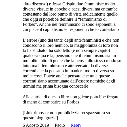
altro discorso) e Jessa Crispin due femministe molto
diverse vissute in epoche e paesi diversi ma entrambe
contestano dal loro punto di vista radicalmente quello
che oggi si potrebbe definire il “femminismo di
Forbes”. Anche nel femminismo ci sono esponenti a
cui piace il capitalismo ed esponenti che lo contestano
L’errore (uno dei tanti) degli anti-femministi è che non
conoscono il loro nemico, la maggioranza di loro non
lo ha studiato, ha solo letto (e non sempre capito)
qualcosa qua e là, pensano che il femminismo sia un
monolite fatto di gente che la pensa allo stesso modo su
tutto ma il femminismo è attraversato da diverse
correnti che la pensano in maniera molto diversa su
molte cose. Potete anche pensare che tutte queste
correnti siano accomunate dall’essere nemiche degli
uomini ma prima bisogna conoscerle
Alle autrici di questo libro non gliene potrebbe fregare
di meno di comparire su Forbes
[Link rimosso: non pubblicizziamo spazzatura su
questo blog, grazie]
6 Agosto 2019
Paolo
Reply