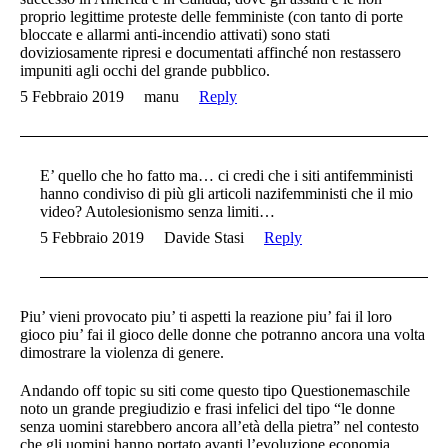
proprio legittime proteste delle femministe (con tanto di porte
bloccate e allarmi anti-incendio attivati) sono stati
doviziosamente ripresi e documentati affinché non restassero
impuniti agli occhi del grande pubblico.
5 Febbraio 2019
manu
Reply
E’ quello che ho fatto ma… ci credi che i siti antifemministi
hanno condiviso di più gli articoli nazifemministi che il mio
video? Autolesionismo senza limiti…
5 Febbraio 2019
Davide Stasi
Reply
Piu’ vieni provocato piu’ ti aspetti la reazione piu’ fai il loro
gioco piu’ fai il gioco delle donne che potranno ancora una volta
dimostrare la violenza di genere.
Andando off topic su siti come questo tipo Questionemaschile
noto un grande pregiudizio e frasi infelici del tipo “le donne
senza uomini starebbero ancora all’età della pietra” nel contesto
che gli uomini hanno portato avanti l’evoluzione economia ,