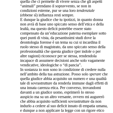
quella che ci permette di vivere senza che gli aspetti
“animali” prendano il sopravvento, se non in
condizioni estreme, pur se una loro
tendenziale
(ebbene sì) influenza resti sempre.
E dunque la giudice che tu ipotizzi, in quanto donna
non avrà di base uno spiccato senso dell’etica e della
lealtà, ma questo deficit potrebbe essere stato
compensato da un’educazione paterna esemplare sotto
quei punti di vista, da pesantissimi studi dove la
deontologia forense è un tema su cui si incardina il
ruolo stesso di magistrato, da uno spiccato senso della
professionalità che questa giudice (per indole o per
altre ragioni) riconosce per se stessa, rendendola
incapace di assumere decisioni anche solo vagamente
vendicative, ideologiche o “di pancia”.
In sostanza io non sono in condizione di credere nulla
nell’ambito della tua astrazione. Posso solo
sperare
che
quella giudice abbia acquisito un numero e una qualità
tale di sovrastrutture da renderla immune dagli effetti di
una innata carenza etica. Per converso, trovandomi
davanti a un giudice uomo, esprimerò lo stesso
auspicio ma su un altro versante, ovvero mi augurerò
che abbia acquisito sufficienti sovrastrutture da non
indurlo a cedere al suo deficit innato di empatia umana,
e dunque a non applicare la legge con un rigore etico