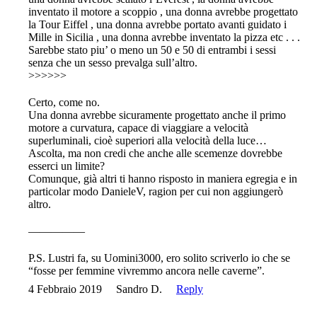
inventato il motore a scoppio , una donna avrebbe progettato
la Tour Eiffel , una donna avrebbe portato avanti guidato i
Mille in Sicilia , una donna avrebbe inventato la pizza etc . . .
Sarebbe stato piu’ o meno un 50 e 50 di entrambi i sessi
senza che un sesso prevalga sull’altro.
>>>>>>
Certo, come no.
Una donna avrebbe sicuramente progettato anche il primo
motore a curvatura, capace di viaggiare a velocità
superluminali, cioè superiori alla velocità della luce…
Ascolta, ma non credi che anche alle scemenze dovrebbe
esserci un limite?
Comunque, già altri ti hanno risposto in maniera egregia e in
particolar modo DanieleV, ragion per cui non aggiungerò
altro.
—————
P.S. Lustri fa, su Uomini3000, ero solito scriverlo io che se
“fosse per femmine vivremmo ancora nelle caverne”.
4 Febbraio 2019
Sandro D.
Reply