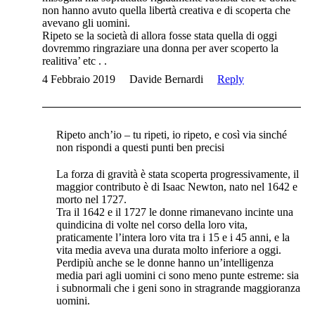
non hanno avuto quella libertà creativa e di scoperta che
avevano gli uomini.
Ripeto se la società di allora fosse stata quella di oggi
dovremmo ringraziare una donna per aver scoperto la
realitiva’ etc . .
4 Febbraio 2019
Davide Bernardi
Reply
Ripeto anch’io – tu ripeti, io ripeto, e così via sinché
non rispondi a questi punti ben precisi
La forza di gravità è stata scoperta progressivamente, il
maggior contributo è di Isaac Newton, nato nel 1642 e
morto nel 1727.
Tra il 1642 e il 1727 le donne rimanevano incinte una
quindicina di volte nel corso della loro vita,
praticamente l’intera loro vita tra i 15 e i 45 anni, e la
vita media aveva una durata molto inferiore a oggi.
Perdipiù anche se le donne hanno un’intelligenza
media pari agli uomini ci sono meno punte estreme: sia
i subnormali che i geni sono in stragrande maggioranza
uomini.