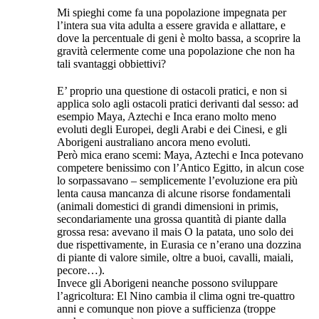
Mi spieghi come fa una popolazione impegnata per
l’intera sua vita adulta a essere gravida e allattare, e
dove la percentuale di geni è molto bassa, a scoprire la
gravità celermente come una popolazione che non ha
tali svantaggi obbiettivi?
E’ proprio una questione di ostacoli pratici, e non si
applica solo agli ostacoli pratici derivanti dal sesso: ad
esempio Maya, Aztechi e Inca erano molto meno
evoluti degli Europei, degli Arabi e dei Cinesi, e gli
Aborigeni australiano ancora meno evoluti.
Però mica erano scemi: Maya, Aztechi e Inca potevano
competere benissimo con l’Antico Egitto, in alcun cose
lo sorpassavano – semplicemente l’evoluzione era più
lenta causa mancanza di alcune risorse fondamentali
(animali domestici di grandi dimensioni in primis,
secondariamente una grossa quantità di piante dalla
grossa resa: avevano il mais O la patata, uno solo dei
due rispettivamente, in Eurasia ce n’erano una dozzina
di piante di valore simile, oltre a buoi, cavalli, maiali,
pecore…).
Invece gli Aborigeni neanche possono sviluppare
l’agricoltura: El Nino cambia il clima ogni tre-quattro
anni e comunque non piove a sufficienza (troppe