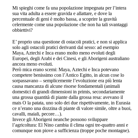
Mi spieghi come fa una popolazione impegnata per l’intera
sua vita adulta a essere gravida e allattare, e dove la
percentuale di geni è molto bassa, a scoprire la gravità
celermente come una popolazione che non ha tali svantaggi
obbiettivi?
E’ proprio una questione di ostacoli pratici, e non si applica
solo agli ostacoli pratici derivanti dal sesso: ad esempio
Maya, Aztechi e Inca erano molto meno evoluti degli
Europei, degli Arabi e dei Cinesi, e gli Aborigeni australiano
ancora meno evoluti.
Però mica erano scemi: Maya, Aztechi e Inca potevano
competere benissimo con l’Antico Egitto, in alcun cose lo
sorpassavano – semplicemente l’evoluzione era più lenta
causa mancanza di alcune risorse fondamentali (animali
domestici di grandi dimensioni in primis, secondariamente
una grossa quantità di piante dalla grossa resa: avevano il
mais O la patata, uno solo dei due rispettivamente, in Eurasia
ce n’erano una dozzina di piante di valore simile, oltre a buoi,
cavalli, maiali, pecore…).
Invece gli Aborigeni neanche possono sviluppare
l’agricoltura: El Nino cambia il clima ogni tre-quattro anni e
comunque non piove a sufficienza (troppe poche montagne).