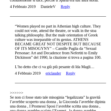
comunemente si dice, perché a Sparta era tutt’altra storia.
4 Febbraio 2019
DanieleV
Reply
“Women played no part in Athenian high culture. They
could not vote, attend the theatre, or walk in the stoa
talking philosophy. But the male orientation of Greek
culture was inseparable of its genius. ATHENS
BECAME GREAT NOT DESPITE BUT BECAUSE
OF ITS MISOGYNY” – Camille Paglia da “Sexual
Personae: Art and Decadence from Nefertiti to Emily
Dickinson” del 1990, la citazione si trova a pagina 100.
L’ho detto che ci va giù più pesante di Ida Magli…
4 Febbraio 2019
ericlauder
Reply
>>>>>>
Se non ci fosse stato tale misoginia “legalizzata” la gravità
l’avrebbe scoperto una donna , la Gioconda l’avrebbe dipinta
una donna , I Promessi Sposi l’avrebbe scritta una donna ,
una donna avrebbe scalato l’Everest , la donna avrebbe