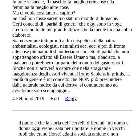
In tutte le specie, Il maschio fa meglio certe cose e la
femmina fa meglio altre cose.
Ma ci vuole così tanto a capirlo?
Se così non fosse saremmo stati un mondo di lumache.
Certi concetti di “parità di generi” che oggi sono in voga
credo siano tra le più grandi idiozie che la mente umana abbia
elaborato.
Siamo sempre tutti pronti a dirci rispettosi della natura,
ambientalisti, ecologisti, naturalisti ecc. ecc. e poi di fronte
alle cose più naturali sbandieriamo concetti di parità che non
appartengono affatto all’Essere Umano ma, ribadisco, a
malapena potrebbero far parte del mondo dei gasteropodi.
Sinché non si arriverà a capire che nella stragrande
maggioranza degli esseri viventi, Homo Sapiens in primis, la
parità di genere è un concetto che NON può prescindere
dalla naturale radice da cui deriva, si continueranno ad
avvalorare solo scempiaggini.
4 Febbraio 2019
Rod
Reply
il punto è che la storia dei “cervelli differenti” tra uomo e
donna oggi viene usata per riportare le donne in vecchi
ruoli che erano (forse) adatti a società antiche e non