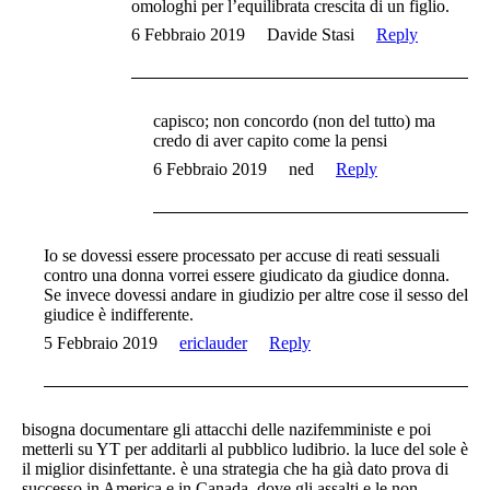
omologhi per l’equilibrata crescita di un figlio.
6 Febbraio 2019
Davide Stasi
Reply
capisco; non concordo (non del tutto) ma
credo di aver capito come la pensi
6 Febbraio 2019
ned
Reply
Io se dovessi essere processato per accuse di reati sessuali
contro una donna vorrei essere giudicato da giudice donna.
Se invece dovessi andare in giudizio per altre cose il sesso del
giudice è indifferente.
5 Febbraio 2019
ericlauder
Reply
bisogna documentare gli attacchi delle nazifemministe e poi
metterli su YT per additarli al pubblico ludibrio. la luce del sole è
il miglior disinfettante. è una strategia che ha già dato prova di
successo in America e in Canada, dove gli assalti e le non