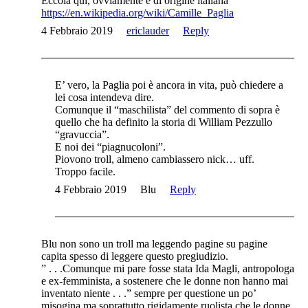
Eccola qui, ovviamente è di origine italiana
https://en.wikipedia.org/wiki/Camille_Paglia
4 Febbraio 2019
ericlauder
Reply
E’ vero, la Paglia poi è ancora in vita, può chiedere a
lei cosa intendeva dire.
Comunque il “maschilista” del commento di sopra è
quello che ha definito la storia di William Pezzullo
“gravuccia”.
E noi dei “piagnucoloni”.
Piovono troll, almeno cambiassero nick… uff.
Troppo facile.
4 Febbraio 2019
Blu
Reply
Blu non sono un troll ma leggendo pagine su pagine
capita spesso di leggere questo pregiudizio.
” . . .Comunque mi pare fosse stata Ida Magli, antropologa
e ex-femminista, a sostenere che le donne non hanno mai
inventato niente . . .” sempre per questione un po’
misogina ma soprattutto rigidamente ruolista che le donne