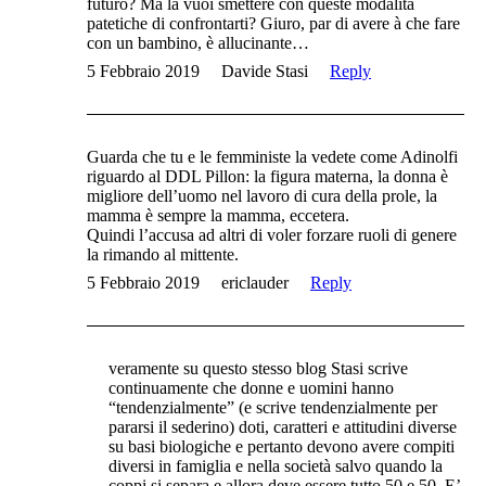
futuro? Ma la vuoi smettere con queste modalità
patetiche di confrontarti? Giuro, par di avere à che fare
con un bambino, è allucinante…
5 Febbraio 2019
Davide Stasi
Reply
Guarda che tu e le femministe la vedete come Adinolfi
riguardo al DDL Pillon: la figura materna, la donna è
migliore dell’uomo nel lavoro di cura della prole, la
mamma è sempre la mamma, eccetera.
Quindi l’accusa ad altri di voler forzare ruoli di genere
la rimando al mittente.
5 Febbraio 2019
ericlauder
Reply
veramente su questo stesso blog Stasi scrive
continuamente che donne e uomini hanno
“tendenzialmente” (e scrive tendenzialmente per
pararsi il sederino) doti, caratteri e attitudini diverse
su basi biologiche e pertanto devono avere compiti
diversi in famiglia e nella società salvo quando la
coppi si separa e allora deve essere tutto 50 e 50. E’