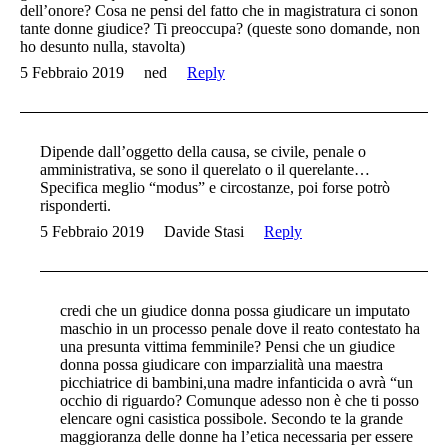
dell’onore? Cosa ne pensi del fatto che in magistratura ci sonon
tante donne giudice? Ti preoccupa? (queste sono domande, non
ho desunto nulla, stavolta)
5 Febbraio 2019
ned
Reply
Dipende dall’oggetto della causa, se civile, penale o
amministrativa, se sono il querelato o il querelante…
Specifica meglio “modus” e circostanze, poi forse potrò
risponderti.
5 Febbraio 2019
Davide Stasi
Reply
credi che un giudice donna possa giudicare un imputato
maschio in un processo penale dove il reato contestato ha
una presunta vittima femminile? Pensi che un giudice
donna possa giudicare con imparzialità una maestra
picchiatrice di bambini,una madre infanticida o avrà “un
occhio di riguardo? Comunque adesso non è che ti posso
elencare ogni casistica possibole. Secondo te la grande
maggioranza delle donne ha l’etica necessaria per essere