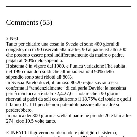
Comments (55)
x Ned
Tanto per chiarire una cosa: in Svezia ci sono 480 giorni di
congedo, di cui 90 riservati alla madre, 90 al padre ed altri 300
che possono essere presi indifferentemente da madre o padre,
pagati all’80% delo stipendio.
Il sistema è in vigore dal 1980, e l’unica variazione l’ha subita
nel 1995 quando i soldi che all’inizio erano il 90% dello
stipendio sono stati ridotti all’80%.
In Svezia Pareto docet, il famoso 80:20 regna sovrano e si
conferma il “tendenzialmente” di cui parla Davide: la massima
parità mai toccata è stata 72,4:27,6 – notare che i 90 giorni
riservati ai padri da soli costituiscono il 18,75% del totale e quelli
li fanno TUTTI perché non potendoli passare alla madre si
perderebbero.
In pratica dei 300 giorni a scelta il padre ne prende 26 e la madre
274, cioè 10,5 volte tanto.
E INFATTI il governo vuole rendere più rigido il sistema,