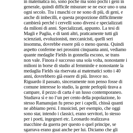
in matematica no, sono poche ma sono pochi i geni in
generale, quindi difficile misurare se ne esce uno o una
ogni secolo. Tra i maschi ce ne sono di più, di geni, e
anche di imbecilli, e questa proporzione difficilmente
cambierà perché i cervelli sono diversi e specializzati
da milioni di anni. Specializzati, appunto. La tesi di
Magli e Paglia, e di tanti altri, praticamente tutti gli
scienziati, evoluzionisti, meccanicisti, quelli seri
insomma, dovrebbe essere più o meno questa. Quindi
aspetto conferme nei prossimi cinquanta anni, vediamo
quante medaglie Fields in gonnella escono, se trans
non vale. Finora è successo una sola volta, nonostante i
milioni in borse di studio al femminile e nonostante la
medaglia Fields sia riservata ai matematici sotto i 40
anni, dovrebbero già essere di più. Invece no.
Riguardo il passato, sinceramente non penso fosse di
comune interesse lo studio, la gente perlopiù tirava a
campare, il pezzo di carta è un lusso contemporaneo.
Studiava sì e no l’un per cento della popolazione, lo
stesso Ramanujan fu preso per i capelli, chissà quanti
ne abbiamo persi. I musicisti, per esempio, che oggi
sono star, intendo i classici, erano servitori, lo stesso
per i poeti, ingegneri etc. Leonardo realizzava
macchine da guerra per questo o quel principe, se
sgarrava erano guai anche per lui. Diciamo che gli