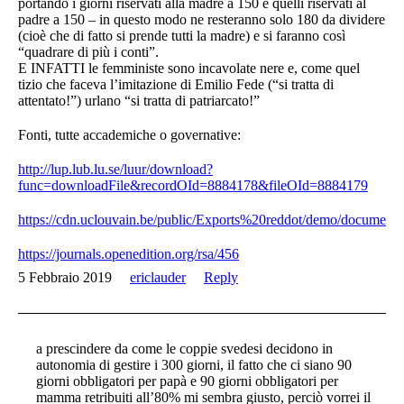
portando i giorni riservati alla madre a 150 e quelli riservati al
padre a 150 – in questo modo ne resteranno solo 180 da dividere
(cioè che di fatto si prende tutti la madre) e si faranno così
“quadrare di più i conti”.
E INFATTI le femministe sono incavolate nere e, come quel
tizio che faceva l’imitazione di Emilio Fede (“si tratta di
attentato!”) urlano “si tratta di patriarcato!”
Fonti, tutte accademiche o governative:
http://lup.lub.lu.se/luur/download?
func=downloadFile&recordOId=8884178&fileOId=8884179
https://cdn.uclouvain.be/public/Exports%20reddot/demo/documen
https://journals.openedition.org/rsa/456
5 Febbraio 2019
ericlauder
Reply
a prescindere da come le coppie svedesi decidono in
autonomia di gestire i 300 giorni, il fatto che ci siano 90
giorni obbligatori per papà e 90 giorni obbligatori per
mamma retribuiti all’80% mi sembra giusto, perciò vorrei il