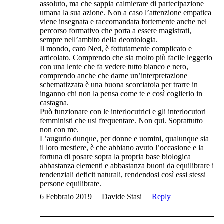
assoluto, ma che sappia calmierare di partecipazione
umana la sua azione. Non a caso l’attenzione empatica
viene insegnata e raccomandata fortemente anche nel
percorso formativo che porta a essere magistrati,
sempre nell’ambito della deontologia.
Il mondo, caro Ned, è fottutamente complicato e
articolato. Comprendo che sia molto più facile leggerlo
con una lente che fa vedere tutto bianco e nero,
comprendo anche che darne un’interpretazione
schematizzata è una buona scorciatoia per trarre in
inganno chi non la pensa come te e così coglierlo in
castagna.
Può funzionare con le interlocutrici e gli interlocutori
femministi che usi frequentare. Non qui. Soprattutto
non con me.
L’augurio dunque, per donne e uomini, qualunque sia
il loro mestiere, è che abbiano avuto l’occasione e la
fortuna di posare sopra la propria base biologica
abbastanza elementi e abbastanza buoni da equilibrare i
tendenziali deficit naturali, rendendosi così essi stessi
persone equilibrate.
6 Febbraio 2019
Davide Stasi
Reply