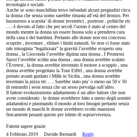
tecnologia e sociale.
Anche se sono maschilista trovo infondati alcuni pregiudizi circa
la donna che senza uomo sarebbe rimasta all’età del bronzo. Per
buonsenso a scarsita’ di donne inventrici , poetesse , politiche etc
. . . è dovuto al fatto che per secoli l’uomo è stato al centro del
mondo mentre la donna un essere buona solo a prendersi cura
della casa e dei bambini. Pertanto alle donne non era concesso
scoprire , inventare , sfidare i limiti naturali. Se non ci fosse stato
tale misoginia “legalizzata” la gravità l’avrebbe scoperto una
donna , la Gioconda l’avrebbe dipinta una donna , I Promessi
Sposi l’avrebbe scritta una donna , una donna avrebbe scalato
l’Everest , la donna avrebbe inventato il motore a scoppio , una
donna avrebbe progettato la Tour Eiffel , una donna avrebbe
portato avanti guidato i Mille in Sicilia , una donna avrebbe
inventato la pizza etc . . . Sarebbe stato piu’ o meno un 50 e 50
di entrambi i sessi senza che un sesso prevalga sull’altro.
Il fattore evoluzionismo adattamento è un altro fattore che non
avete considerato : le donne avrebbero fatto a meno degli uomini
adattandosi e plasmando il mondo ai loro bisogni pertanto senza
un mondo di maschi le donne avrebbero svolto mansioni
fisicamente pesanti questo per istinto di sopravvivenza.
Fatemi sapere grazie
4 Febbraio 2019
Davide Bernardi
Reply