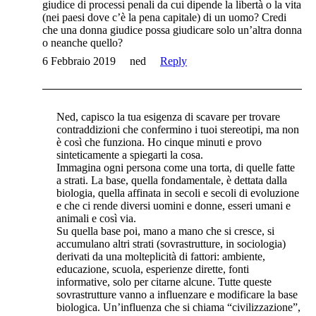
giudice di processi penali da cui dipende la libertà o la vita
(nei paesi dove c’è la pena capitale) di un uomo? Credi
che una donna giudice possa giudicare solo un’altra donna
o neanche quello?
6 Febbraio 2019
ned
Reply
Ned, capisco la tua esigenza di scavare per trovare
contraddizioni che confermino i tuoi stereotipi, ma non
è così che funziona. Ho cinque minuti e provo
sinteticamente a spiegarti la cosa.
Immagina ogni persona come una torta, di quelle fatte
a strati. La base, quella fondamentale, è dettata dalla
biologia, quella affinata in secoli e secoli di evoluzione
e che ci rende diversi uomini e donne, esseri umani e
animali e così via.
Su quella base poi, mano a mano che si cresce, si
accumulano altri strati (sovrastrutture, in sociologia)
derivati da una molteplicità di fattori: ambiente,
educazione, scuola, esperienze dirette, fonti
informative, solo per citarne alcune. Tutte queste
sovrastrutture vanno a influenzare e modificare la base
biologica. Un’influenza che si chiama “civilizzazione”,