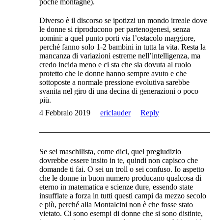
poche montagne).
Diverso è il discorso se ipotizzi un mondo irreale dove
le donne si riproducono per partenogenesi, senza
uomini: a quel punto porti via l’ostacolo maggiore,
perché fanno solo 1-2 bambini in tutta la vita. Resta la
mancanza di variazioni estreme nell’intelligenza, ma
credo incida meno e ci sta che sia dovuta al ruolo
protetto che le donne hanno sempre avuto e che
sottoposte a normale pressione evolutiva sarebbe
svanita nel giro di una decina di generazioni o poco
più.
4 Febbraio 2019
ericlauder
Reply
Se sei maschilista, come dici, quel pregiudizio
dovrebbe essere insito in te, quindi non capisco che
domande ti fai. O sei un troll o sei confuso. Io aspetto
che le donne in buon numero producano qualcosa di
eterno in matematica e scienze dure, essendo state
insufflate a forza in tutti questi campi da mezzo secolo
e più, perché alla Montalcini non è che fosse stato
vietato. Ci sono esempi di donne che si sono distinte,