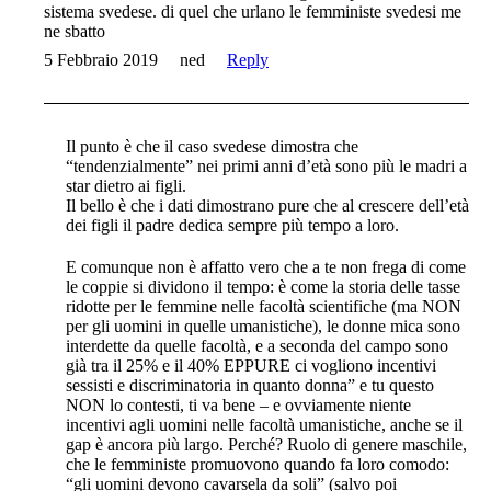
sistema svedese. di quel che urlano le femministe svedesi me
ne sbatto
5 Febbraio 2019
ned
Reply
Il punto è che il caso svedese dimostra che
“tendenzialmente” nei primi anni d’età sono più le madri a
star dietro ai figli.
Il bello è che i dati dimostrano pure che al crescere dell’età
dei figli il padre dedica sempre più tempo a loro.
E comunque non è affatto vero che a te non frega di come
le coppie si dividono il tempo: è come la storia delle tasse
ridotte per le femmine nelle facoltà scientifiche (ma NON
per gli uomini in quelle umanistiche), le donne mica sono
interdette da quelle facoltà, e a seconda del campo sono
già tra il 25% e il 40% EPPURE ci vogliono incentivi
sessisti e discriminatoria in quanto donna” e tu questo
NON lo contesti, ti va bene – e ovviamente niente
incentivi agli uomini nelle facoltà umanistiche, anche se il
gap è ancora più largo. Perché? Ruolo di genere maschile,
che le femministe promuovono quando fa loro comodo:
“gli uomini devono cavarsela da soli” (salvo poi