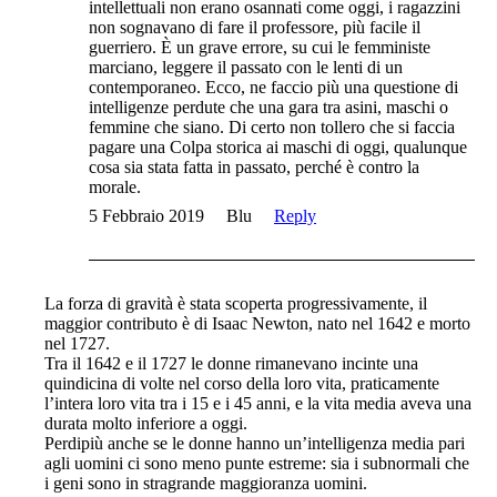
intellettuali non erano osannati come oggi, i ragazzini
non sognavano di fare il professore, più facile il
guerriero. È un grave errore, su cui le femministe
marciano, leggere il passato con le lenti di un
contemporaneo. Ecco, ne faccio più una questione di
intelligenze perdute che una gara tra asini, maschi o
femmine che siano. Di certo non tollero che si faccia
pagare una Colpa storica ai maschi di oggi, qualunque
cosa sia stata fatta in passato, perché è contro la
morale.
5 Febbraio 2019
Blu
Reply
La forza di gravità è stata scoperta progressivamente, il
maggior contributo è di Isaac Newton, nato nel 1642 e morto
nel 1727.
Tra il 1642 e il 1727 le donne rimanevano incinte una
quindicina di volte nel corso della loro vita, praticamente
l’intera loro vita tra i 15 e i 45 anni, e la vita media aveva una
durata molto inferiore a oggi.
Perdipiù anche se le donne hanno un’intelligenza media pari
agli uomini ci sono meno punte estreme: sia i subnormali che
i geni sono in stragrande maggioranza uomini.