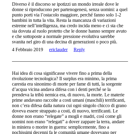
Diverso è il discorso se ipotizzi un mondo irreale dove le
donne si riproducono per partenogenesi, senza uomini: a quel
punto porti via l’ostacolo maggiore, perché fanno solo 1-2
bambini in tutta la vita. Resta la mancanza di variazioni
estreme nell’intelligenza, ma credo incida meno e ci sta che
sia dovuta al ruolo protetto che le donne hanno sempre avuto
e che sottoposte a normale pressione evolutiva sarebbe
svanita nel giro di una decina di generazioni o poco più.
4 Febbraio 2019
ericlauder
Reply
Hai idea di cosa significasse vivere fino a prima della
rivoluzione tecnologica? Il surplus era minimo, la prima
carestia era sinonimo di morte per fame di tutti, la sorgente
d’acqua vicina andava difesa con i denti perché se la
prendeva la tribù nemica era, di nuovo, la morte. Le materie
prime andavano raccolte a costi umani (maschili) terrificanti,
non c’era difesa dalla natura cui ogni singolo chicco di grano
doveva essere strappato a costi, di nuovo, terrificanti. Le
donne non erano “relegate” a mogli e madri, così come gli
uomini non erano “relegati” a dover zappare la terra, andare
in miniera o morire in guerra: semplicemente, fino a
pochissimi decenni fa le comunità umane dovevano per