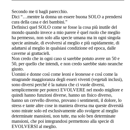
Secondo me ti bagli parecchio.
Dici “…mentre la donna un essere buona SOLO a prendersi
cura della casa e dei bambini.”
Definisci quel SOLO come se fosse la cosa più inutile del
mondo quando invece a mio parere è quel ruolo che meglio
ha permesso, non solo alla specie umana ma in ogni singola
specie animale, di evolversi al meglio e più rapidamente, di
adattarsi al meglio in qualsiasi condizione ed epoca, dalle
caverne ai grattacieli.
Non credo che in ogni caso si sarebbe potuto avere un 50 e
50, per quello che intendi, e non credo sarebbe stato neanche
giusto.
Uomini e donne così come leoni e leonesse e così come la
stragrande maggioranza degli esseri viventi (vegetali inclusi),
sono diversi perché è la natura che ci vuole diversi,
semplicemente per poterci EVOLVERE nel modo migliore e
quindi hanno funzioni diverse, hanno un fisico diverso,
hanno un cervello diverso, provano i sentimenti, il dolore, lo
stress e tante altre cose in maniera diversa ma queste diversità
sono mirate solo ed esclusivamente allo svolgere al meglio
determinate mansioni, non tutte, ma solo ben determinate
mansioni, che poi integrandosi permettono alla specie di
EVOLVERSI al meglio.