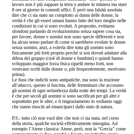
lavoro non è più zappare la terra o andare in miniera ma stare
8 ore al giorno in comodi uffici. È però una falsità assoluta
dire che ci sia stato un complotto ai danni delle donne, la
verità è che gli esseri umani hanno fatto del loro meglio nelle
condizioni in cui si sono evoluti. A proposito, evitiamo
sfondoni parlando di evoluzionismo senza sapere cosa sia,
per favore, donne e uomini non sono specie differenti e non
ha alcun senso parlare di come si sarebbero evolute le donne
senza uomini, anzi, a volerla dire tutta gli uomini sono
fisicamente più forti proprio perché si son dovuti adattare alla
difesa del gruppo (cioè di donne e bambini) e quindi hanno
sviluppato maggior forza fisica (quelli meno forti, non
venivano scelti dalle donne o, più frequentemente, morivano
prima).
Le frasi che indichi sono antipatiche, ma sono la reazione
all’attacco, questo sì fascista, delle femminazi che accusano
gli uomini di ogni nefandezza dalla notte dei tempi. La verità
è che per secoli gli uomini si sono sacrificati per gli altri e
soprattutto per le altre, e il ringraziamento lo vediamo oggi
che siamo riusciti ad emanciparci dallo stato di natura.
P.S.: tutto ciò non vuol dire che non ci sia stata, nel corso
della storia, qualche società effettivamente misogina. Ad
esempio l’Atene classica: Atene, però, non la “Grecia” come