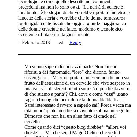
tecnologiche come quelle descritte nei commenti
precedenti ma non lo sono oggi. “La parità di genere è
innaturale” è lo slogan di chi vorrebbe riportare indietro le
lancette della storia e vorrebbe che le donne tornasseroa
ruoli rigidamente fissati che oggi la grande maggioranza
delle donne cresciute nel laico, moderno e tecnologico
occidente rifiuta e rifiuta giustamente
5 Febbraio 2019
ned
Reply
Ma si può sapere di chi cazzo parli? Non fai che
riferirti a dei fantomatici “loro” che dicono, fanno,
sostengono… Ma vuoi portare un esempio che non sia
frutto dell’astrazione di un cervello che vive sospeso in
una galassia di stereotipi tutti suoi? No perché davvero:
di che stiamo a parla’? Chi, dove e come “essi” usano
ragioni biologiche per ridurre la donna bla bla bla…
Sarei interessato davvero a saperlo sai? Porca vacca ma
cita un po’ qualcuno che sia vivente e abbia un seguito.
Dimostra che non hai un alien fatto di crack nel
cervello…
Come quando dici “questo blog direbbe”, “allora voi
direste”… Ma che sei, il Mago Otelma che vedi il