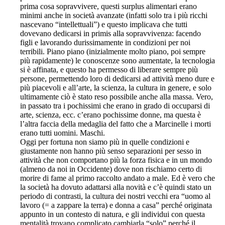
prima cosa sopravvivere, questi surplus alimentari erano
minimi anche in società avanzate (infatti solo tra i più ricchi
nascevano “intellettuali”) e questo implicava che tutti
dovevano dedicarsi in primis alla sopravvivenza: facendo
figli e lavorando durissimamente in condizioni per noi
terribili. Piano piano (inizialmente molto piano, poi sempre
più rapidamente) le conoscenze sono aumentate, la tecnologia
si è affinata, e questo ha permesso di liberare sempre più
persone, permettendo loro di dedicarsi ad attività meno dure e
più piacevoli e all’arte, la scienza, la cultura in genere, e solo
ultimamente ciò è stato reso possibile anche alla massa. Vero,
in passato tra i pochissimi che erano in grado di occuparsi di
arte, scienza, ecc. c’erano pochissime donne, ma questa è
l’altra faccia della medaglia del fatto che a Marcinelle i morti
erano tutti uomini. Maschi.
Oggi per fortuna non siamo più in quelle condizioni e
giustamente non hanno più senso separazioni per sesso in
attività che non comportano più la forza fisica e in un mondo
(almeno da noi in Occidente) dove non rischiamo certo di
morire di fame al primo raccolto andato a male. Ed è vero che
la società ha dovuto adattarsi alla novità e c’è quindi stato un
periodo di contrasti, la cultura dei nostri vecchi era “uomo al
lavoro (= a zappare la terra) e donna a casa” perché originata
appunto in un contesto di natura, e gli individui con questa
mentalità trovano complicato cambiarla “solo” perché il