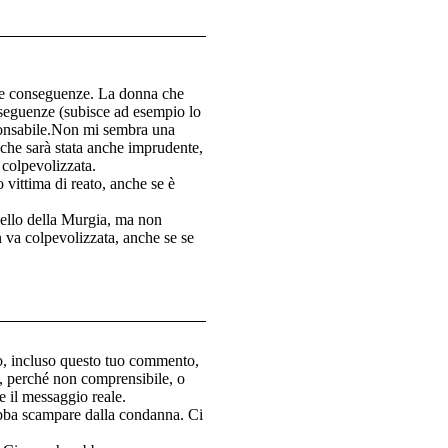
 le conseguenze. La donna che
nseguenze (subisce ad esempio lo
sponsabile.Non mi sembra una
 che sarà stata anche imprudente,
colpevolizzata.
vittima di reato, anche se è
uello della Murgia, ma non
n va colpevolizzata, anche se se
o, incluso questo tuo commento,
e, perché non comprensibile, o
 il messaggio reale.
ebba scampare dalla condanna. Ci