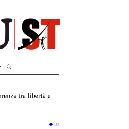
e
erenza tra libertà e
134