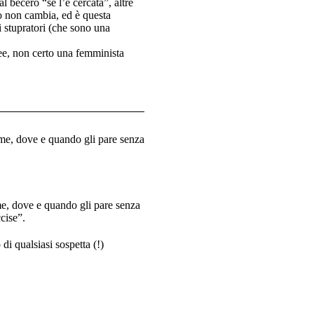
l becero “se l’è cercata”, altre
co non cambia, ed è questa
i stupratori (che sono una
dee, non certo una femminista
ome, dove e quando gli pare senza
me, dove e quando gli pare senza
ccise”.
i qualsiasi sospetta (!)