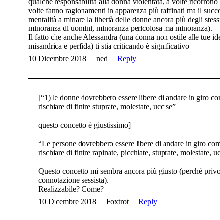
qualche responsabilità alla donna violentata, a volte ricorrono a
volte fanno ragionamenti in apparenza più raffinati ma il suc
mentalità a minare la libertà delle donne ancora più degli stess
minoranza di uomini, minoranza pericolosa ma minoranza).
Il fatto che anche Alessandra (una donna non ostile alle tue i
misandrica e perfida) ti stia criticando è significativo
10 Dicembre 2018
ned
Reply
[“1) le donne dovrebbero essere libere di andare in giro c
rischiare di finire stuprate, molestate, uccise”
questo concetto è giustissimo]
“Le persone dovrebbero essere libere di andare in giro co
rischiare di finire rapinate, picchiate, stuprate, molestate, u
Questo concetto mi sembra ancora più giusto (perché privo d
connotazione sessista).
Realizzabile? Come?
10 Dicembre 2018
Foxtrot
Reply