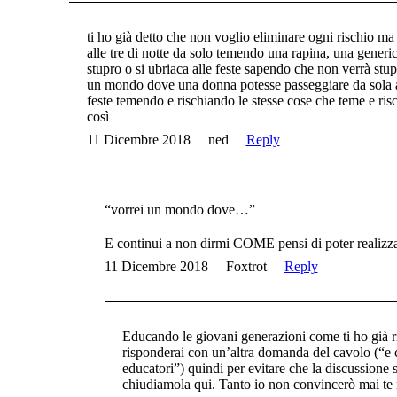
ti ho già detto che non voglio eliminare ogni rischio 
alle tre di notte da solo temendo una rapina, una gener
stupro o si ubriaca alle feste sapendo che non verrà stu
un mondo dove una donna potesse passeggiare da sola alle
feste temendo e rischiando le stesse cose che teme e ri
così
11 Dicembre 2018
ned
Reply
“vorrei un mondo dove…”
E continui a non dirmi COME pensi di poter realizz
11 Dicembre 2018
Foxtrot
Reply
Educando le giovani generazioni come ti ho già r
risponderai con un’altra domanda del cavolo (“e 
educatori”) quindi per evitare che la discussione s
chiudiamola qui. Tanto io non convincerò mai te