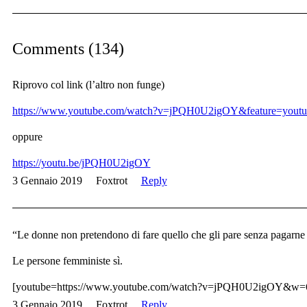
Comments (134)
Riprovo col link (l’altro non funge)
https://www.youtube.com/watch?v=jPQH0U2igOY&feature=youtu
oppure
https://youtu.be/jPQH0U2igOY
3 Gennaio 2019
Foxtrot
Reply
“Le donne non pretendono di fare quello che gli pare senza pagarne
Le persone femministe sì.
[youtube=https://www.youtube.com/watch?v=jPQH0U2igOY&w
3 Gennaio 2019
Foxtrot
Reply