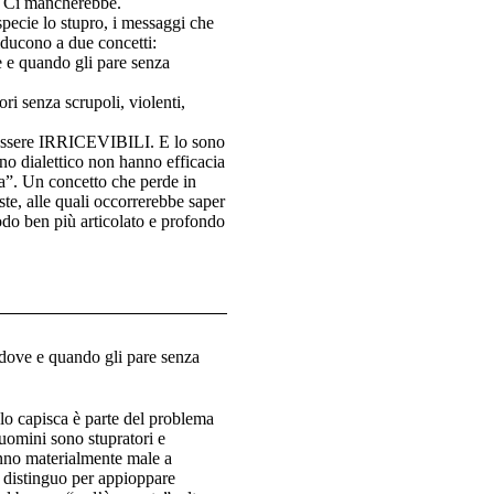
a. Ci mancherebbe.
pecie lo stupro, i messaggi che
iducono a due concetti:
e e quando gli pare senza
i senza scrupoli, violenti,
o essere IRRICEVIBILI. E lo sono
ano dialettico non hanno efficacia
ta”. Un concetto che perde in
ste, alle quali occorrerebbe saper
do ben più articolato e profondo
 dove e quando gli pare senza
 lo capisca è parte del problema
uomini sono stupratori e
anno materialmente male a
e distinguo per appioppare