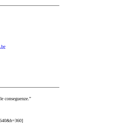
.be
 le conseguenze.”
=640&h=360]