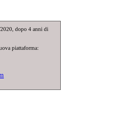
9/2020, dopo 4 anni di
uova piattaforma:
om