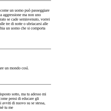
ma come un uomo può passeggiare
ica aggressione ma non uno
prato se cade semisvenuto, vorrei
 tre di notte o ubriacarsi alle
schia un uomo che si comporta
are un mondo così.
isposto sotto, ma tu adesso mi
come pensi di educare gli
i avviti di nuovo su se stessa,
 nè tu me