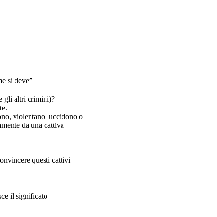
me si deve”
gli altri crimini)?
te.
ono, violentano, uccidono o
amente da una cattiva
nvincere questi cattivi
ce il significato