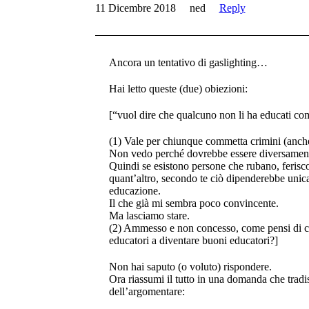
11 Dicembre 2018
ned
Reply
Ancora un tentativo di gaslighting…
Hai letto queste (due) obiezioni:
[“vuol dire che qualcuno non li ha educati co
(1) Vale per chiunque commetta crimini (anche 
Non vedo perché dovrebbe essere diversamen
Quindi se esistono persone che rubano, ferisc
quant’altro, secondo te ciò dipenderebbe unic
educazione.
Il che già mi sembra poco convincente.
Ma lasciamo stare.
(2) Ammesso e non concesso, come pensi di co
educatori a diventare buoni educatori?]
Non hai saputo (o voluto) rispondere.
Ora riassumi il tutto in una domanda che tradis
dell’argomentare: