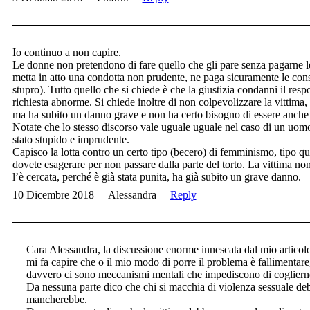
Io continuo a non capire.
Le donne non pretendono di fare quello che gli pare senza pagarne
metta in atto una condotta non prudente, ne paga sicuramente le co
stupro). Tutto quello che si chiede è che la giustizia condanni il re
richiesta abnorme. Si chiede inoltre di non colpevolizzare la vittima,
ma ha subito un danno grave e non ha certo bisogno di essere anche 
Notate che lo stesso discorso vale uguale uguale nel caso di un uomo 
stato stupido e imprudente.
Capisco la lotta contro un certo tipo (becero) di femminismo, tipo q
dovete esagerare per non passare dalla parte del torto. La vittima no
l’è cercata, perché è già stata punita, ha già subito un grave danno.
10 Dicembre 2018
Alessandra
Reply
Cara Alessandra, la discussione enorme innescata dal mio articol
mi fa capire che o il mio modo di porre il problema è fallimentar
davvero ci sono meccanismi mentali che impediscono di coglierne
Da nessuna parte dico che chi si macchia di violenza sessuale d
mancherebbe.