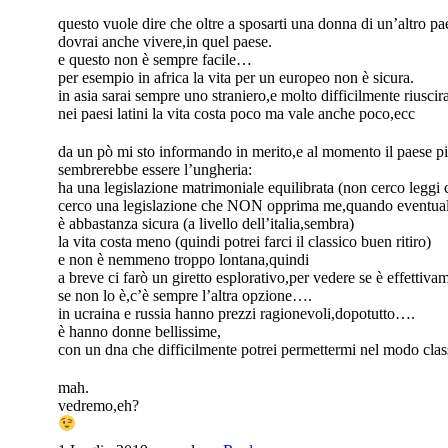
questo vuole dire che oltre a sposarti una donna di un’altro 
dovrai anche vivere,in quel paese.
e questo non è sempre facile…
per esempio in africa la vita per un europeo non è sicura.
in asia sarai sempre uno straniero,e molto difficilmente riuscir
nei paesi latini la vita costa poco ma vale anche poco,ecc
da un pò mi sto informando in merito,e al momento il paese p
sembrerebbe essere l’ungheria:
ha una legislazione matrimoniale equilibrata (non cerco leg
cerco una legislazione che NON opprima me,quando eventualm
è abbastanza sicura (a livello dell’italia,sembra)
la vita costa meno (quindi potrei farci il classico buen ritiro)
e non è nemmeno troppo lontana,quindi
a breve ci farò un giretto esplorativo,per vedere se è effetti
se non lo è,c’è sempre l’altra opzione….
in ucraina e russia hanno prezzi ragionevoli,dopotutto….
è hanno donne bellissime,
con un dna che difficilmente potrei permettermi nel modo clas
mah.
vedremo,eh?