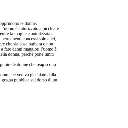
 opprimono le donne.
l’uomo è autorizzato a picchiare
mentre la moglie è autorizzata a
i permanenti concessi solo a lei,
tare che sia cosa barbara e non
a a fare danni maggiori l’uomo è
ella donna, perche pone limiti
 punire le donne che reagiscono
uomo che veniva picchiato dalla
la gogna pubblica sul dorso di un