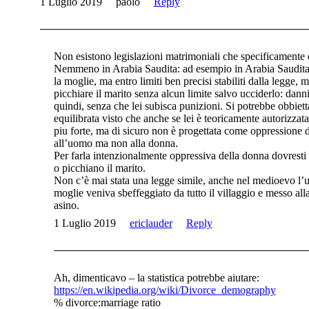
1 Luglio 2019
paolo
Reply
Non esistono legislazioni matrimoniali che specificamente
Nemmeno in Arabia Saudita: ad esempio in Arabia Saudita 
la moglie, ma entro limiti ben precisi stabiliti dalla legge, 
picchiare il marito senza alcun limite salvo ucciderlo: dann
quindi, senza che lei subisca punizioni. Si potrebbe obbiet
equilibrata visto che anche se lei è teoricamente autorizzat
piu forte, ma di sicuro non è progettata come oppressione d
all’uomo ma non alla donna.
Per farla intenzionalmente oppressiva della donna dovresti
o picchiano il marito.
Non c’è mai stata una legge simile, anche nel medioevo l’
moglie veniva sbeffeggiato da tutto il villaggio e messo al
asino.
1 Luglio 2019
ericlauder
Reply
Ah, dimenticavo – la statistica potrebbe aiutare:
https://en.wikipedia.org/wiki/Divorce_demography
% divorce:marriage ratio