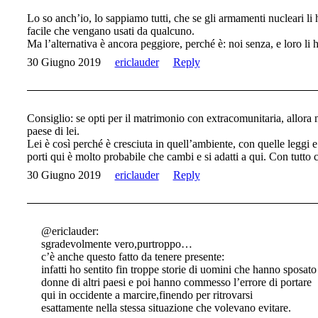
Lo so anch’io, lo sappiamo tutti, che se gli armamenti nucleari li h
facile che vengano usati da qualcuno.
Ma l’alternativa è ancora peggiore, perché è: noi senza, e loro li 
30 Giugno 2019
ericlauder
Reply
Consiglio: se opti per il matrimonio con extracomunitaria, allora
paese di lei.
Lei è così perché è cresciuta in quell’ambiente, con quelle leggi e 
porti qui è molto probabile che cambi e si adatti a qui. Con tutt
30 Giugno 2019
ericlauder
Reply
@ericlauder:
sgradevolmente vero,purtroppo…
c’è anche questo fatto da tenere presente:
infatti ho sentito fin troppe storie di uomini che hanno sposato
donne di altri paesi e poi hanno commesso l’errore di portare
qui in occidente a marcire,finendo per ritrovarsi
esattamente nella stessa situazione che volevano evitare.