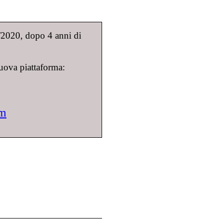
9/2020, dopo 4 anni di
uova piattaforma:
om