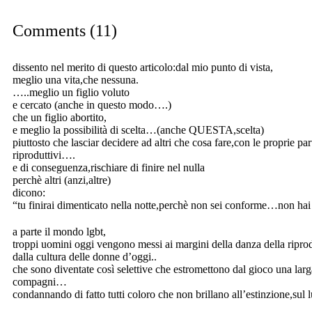
Comments (11)
dissento nel merito di questo articolo:dal mio punto di vista,
meglio una vita,che nessuna.
…..meglio un figlio voluto
e cercato (anche in questo modo….)
che un figlio abortito,
e meglio la possibilità di scelta…(anche QUESTA,scelta)
piuttosto che lasciar decidere ad altri che cosa fare,con le proprie parti
riproduttivi….
e di conseguenza,rischiare di finire nel nulla
perchè altri (anzi,altre)
dicono:
“tu finirai dimenticato nella notte,perchè non sei conforme…non hai 
a parte il mondo lgbt,
troppi uomini oggi vengono messi ai margini della danza della ripro
dalla cultura delle donne d’oggi..
che sono diventate così selettive che estromettono dal gioco una larga
compagni…
condannando di fatto tutti coloro che non brillano all’estinzione,sul 