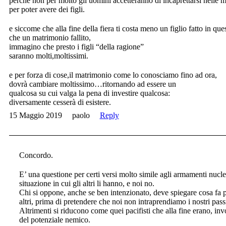
perchè non per molto gli uomini accetteranno di incaprettarsi nelle 
per poter avere dei figli.
e siccome che alla fine della fiera ti costa meno un figlio fatto in qu
che un matrimonio fallito,
immagino che presto i figli “della ragione”
saranno molti,moltissimi.
e per forza di cose,il matrimonio come lo conosciamo fino ad ora,
dovrà cambiare moltissimo…ritornando ad essere un
qualcosa su cui valga la pena di investire qualcosa:
diversamente cesserà di esistere.
15 Maggio 2019
paolo
Reply
Concordo.
E’ una questione per certi versi molto simile agli armamenti nucl
situazione in cui gli altri li hanno, e noi no.
Chi si oppone, anche se ben intenzionato, deve spiegare cosa fa pe
altri, prima di pretendere che noi non intraprendiamo i nostri pass
Altrimenti si riducono come quei pacifisti che alla fine erano, in
del potenziale nemico.