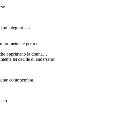
paese…
ai ad integrarti….
iù promettente per me
gi che opprimano la donna…
ente lei decide di andarsene)
vamente come sembra.
sico.