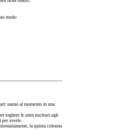
mani della madre,
esto modo
eari: siamo al momento in una
r togliere le armi nucleari agli
i per averle.
volontariamente, la quinta colonna