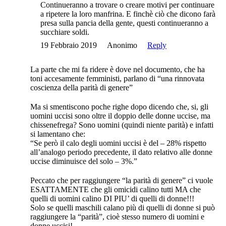
Continueranno a trovare o creare motivi per continuare
a ripetere la loro manfrina. E finchè ciò che dicono farà
presa sulla pancia della gente, questi continueranno a
succhiare soldi.
19 Febbraio 2019
Anonimo
Reply
La parte che mi fa ridere è dove nel documento, che ha
toni accesamente femministi, parlano di “una rinnovata
coscienza della parità di genere”
Ma si smentiscono poche righe dopo dicendo che, si, gli
uomini uccisi sono oltre il doppio delle donne uccise, ma
chissenefrega? Sono uomini (quindi niente parità) e infatti
si lamentano che:
“Se però il calo degli uomini uccisi è del – 28% rispetto
all’analogo periodo precedente, il dato relativo alle donne
uccise diminuisce del solo – 3%.”
Peccato che per raggiungere “la parità di genere” ci vuole
ESATTAMENTE che gli omicidi calino tutti MA che
quelli di uomini calino DI PIU’ di quelli di donne!!!
Solo se quelli maschili calano più di quelli di donne si può
raggiungere la “parità”, cioè stesso numero di uomini e
donne uccisi!