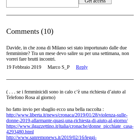
Comments (10)
Davide, in che zona di Milano sei stato importunato dalle due
femministe? Tra un mese devo salire su per una settimana, non
vorrei fare brutti incontri.
19 Febbraio 2019
Marco S_P
Reply
( . . . se i femminicidi sono in calo c’è una richiesta d’aiuto al
Telefono Rosa al giorno)
ho fatto invio per sbaglio ecco una bella raccolta :
http://www.liberta.it/news/cronaca/2019/01/28/violenza-sulle-
donne-2019-allarmante-quasi-una-richiesta-di-aiuto-al-giorno/
https://www.ilgazzettino.it/italia/cronache/donne_picchiate_casa-
4293480.html
http://www.sanremonews.it/2019/02/16/leggi-