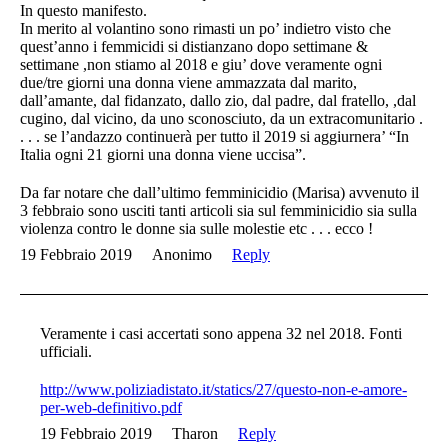
In questo manifesto.
In merito al volantino sono rimasti un po’ indietro visto che
quest’anno i femmicidi si distianzano dopo settimane &
settimane ,non stiamo al 2018 e giu’ dove veramente ogni
due/tre giorni una donna viene ammazzata dal marito,
dall’amante, dal fidanzato, dallo zio, dal padre, dal fratello, ,dal
cugino, dal vicino, da uno sconosciuto, da un extracomunitario .
. . . se l’andazzo continuerà per tutto il 2019 si aggiurnera’ “In
Italia ogni 21 giorni una donna viene uccisa”.
Da far notare che dall’ultimo femminicidio (Marisa) avvenuto il
3 febbraio sono usciti tanti articoli sia sul femminicidio sia sulla
violenza contro le donne sia sulle molestie etc . . . ecco !
19 Febbraio 2019
Anonimo
Reply
Veramente i casi accertati sono appena 32 nel 2018. Fonti
ufficiali.
http://www.poliziadistato.it/statics/27/questo-non-e-amore-
per-web-definitivo.pdf
19 Febbraio 2019
Tharon
Reply