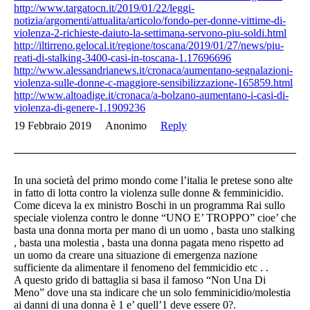
http://www.targatocn.it/2019/01/22/leggi-
notizia/argomenti/attualita/articolo/fondo-per-donne-vittime-di-
violenza-2-richieste-daiuto-la-settimana-servono-piu-soldi.html
http://iltirreno.gelocal.it/regione/toscana/2019/01/27/news/piu-
reati-di-stalking-3400-casi-in-toscana-1.17696696
http://www.alessandrianews.it/cronaca/aumentano-segnalazioni-
violenza-sulle-donne-c-maggiore-sensibilizzazione-165859.html
http://www.altoadige.it/cronaca/a-bolzano-aumentano-i-casi-di-
violenza-di-genere-1.1909236
19 Febbraio 2019
Anonimo
Reply
In una società del primo mondo come l’italia le pretese sono alte
in fatto di lotta contro la violenza sulle donne & femminicidio.
Come diceva la ex ministro Boschi in un programma Rai sullo
speciale violenza contro le donne “UNO E’ TROPPO” cioe’ che
basta una donna morta per mano di un uomo , basta uno stalking
, basta una molestia , basta una donna pagata meno rispetto ad
un uomo da creare una situazione di emergenza nazione
sufficiente da alimentare il fenomeno del femmicidio etc . .
A questo grido di battaglia si basa il famoso “Non Una Di
Meno” dove una sta indicare che un solo femminicidio/molestia
ai danni di una donna è 1 e’ quell’1 deve essere 0?.