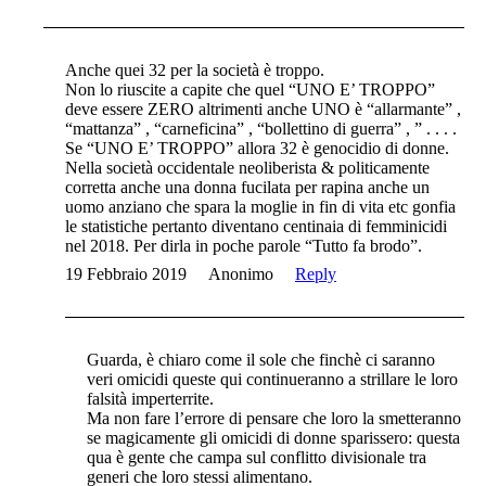
Anche quei 32 per la società è troppo.
Non lo riuscite a capite che quel “UNO E’ TROPPO”
deve essere ZERO altrimenti anche UNO è “allarmante” ,
“mattanza” , “carneficina” , “bollettino di guerra” , ” . . . .
Se “UNO E’ TROPPO” allora 32 è genocidio di donne.
Nella società occidentale neoliberista & politicamente
corretta anche una donna fucilata per rapina anche un
uomo anziano che spara la moglie in fin di vita etc gonfia
le statistiche pertanto diventano centinaia di femminicidi
nel 2018. Per dirla in poche parole “Tutto fa brodo”.
19 Febbraio 2019
Anonimo
Reply
Guarda, è chiaro come il sole che finchè ci saranno
veri omicidi queste qui continueranno a strillare le loro
falsità imperterrite.
Ma non fare l’errore di pensare che loro la smetteranno
se magicamente gli omicidi di donne sparissero: questa
qua è gente che campa sul conflitto divisionale tra
generi che loro stessi alimentano.