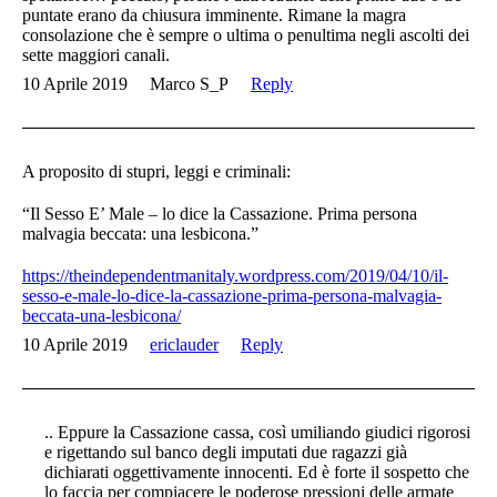
puntate erano da chiusura imminente. Rimane la magra
consolazione che è sempre o ultima o penultima negli ascolti dei
sette maggiori canali.
10 Aprile 2019
Marco S_P
Reply
A proposito di stupri, leggi e criminali:
“Il Sesso E’ Male – lo dice la Cassazione. Prima persona
malvagia beccata: una lesbicona.”
https://theindependentmanitaly.wordpress.com/2019/04/10/il-
sesso-e-male-lo-dice-la-cassazione-prima-persona-malvagia-
beccata-una-lesbicona/
10 Aprile 2019
ericlauder
Reply
.. Eppure la Cassazione cassa, così umiliando giudici rigorosi
e rigettando sul banco degli imputati due ragazzi già
dichiarati oggettivamente innocenti. Ed è forte il sospetto che
lo faccia per compiacere le poderose pressioni delle armate