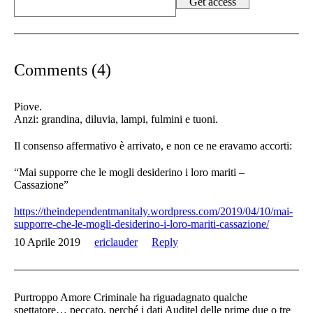
Comments (4)
Piove.
Anzi: grandina, diluvia, lampi, fulmini e tuoni.
Il consenso affermativo è arrivato, e non ce ne eravamo accorti:
“Mai supporre che le mogli desiderino i loro mariti –
Cassazione”
https://theindependentmanitaly.wordpress.com/2019/04/10/mai-
supporre-che-le-mogli-desiderino-i-loro-mariti-cassazione/
10 Aprile 2019
ericlauder
Reply
Purtroppo Amore Criminale ha riguadagnato qualche
spettatore… peccato, perché i dati Auditel delle prime due o tre