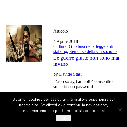
Articolo
4 Aprile 2018
Cultura
,
Gli abusi della legge anti-
stalking
,
Sentenze della Cassazione
Le guerre giuste non sono mai
invano
by
Davide Stasi
L’acceso agli articoli è consentito
soltanto con password.
Usiamo i cookies per assicurarti la migliore esperienza sul
nostro sito. Se clicchi ok o continui la navigazione,
Tutti gli articoli del blog sono liberi da copyright
presumeremo che per te non ci siano problemi.
Ok