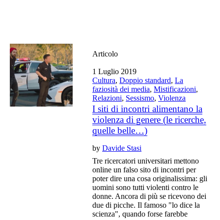
Articolo
1 Luglio 2019
Cultura
,
Doppio standard
,
La
faziosità dei media
,
Mistificazioni
,
Relazioni
,
Sessismo
,
Violenza
I siti di incontri alimentano la
violenza di genere (le ricerche,
quelle belle…)
by
Davide Stasi
Tre ricercatori universitari mettono
online un falso sito di incontri per
poter dire una cosa originalissima: gli
uomini sono tutti violenti contro le
donne. Ancora di più se ricevono dei
due di picche. Il famoso "lo dice la
scienza", quando forse farebbe