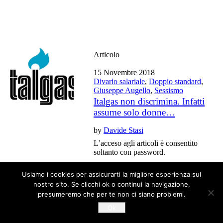
Articolo
15 Novembre 2018
Divario salariale
,
Doppio standard
,
Giuseppe Augello
,
Sessismo
Italgas non discrimina. Infatti
assume solo donne…
by
Davide Stasi
L’acceso agli articoli è consentito
soltanto con password.
Usiamo i cookies per assicurarti la migliore esperienza sul
nostro sito. Se clicchi ok o continui la navigazione,
Tutti gli articoli del blog sono liberi da copyright
presumeremo che per te non ci siano problemi.
Ok