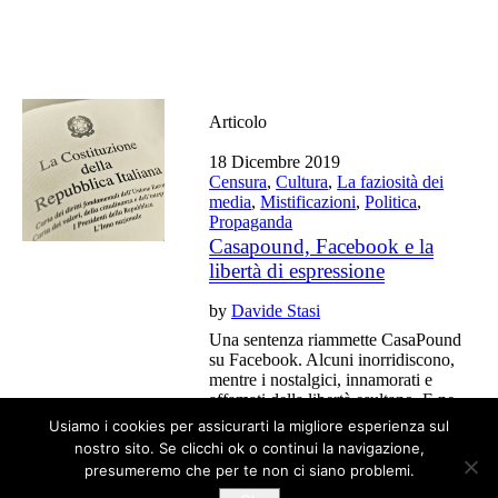
Articolo
18 Dicembre 2019
Censura
,
Cultura
,
La faziosità dei
media
,
Mistificazioni
,
Politica
,
Propaganda
Casapound, Facebook e la
libertà di espressione
by
Davide Stasi
Una sentenza riammette CasaPound
su Facebook. Alcuni inorridiscono,
mentre i nostalgici, innamorati e
affamati della libertà esultano. E ne
hanno ben donde.
Usiamo i cookies per assicurarti la migliore esperienza sul
nostro sito. Se clicchi ok o continui la navigazione,
presumeremo che per te non ci siano problemi.