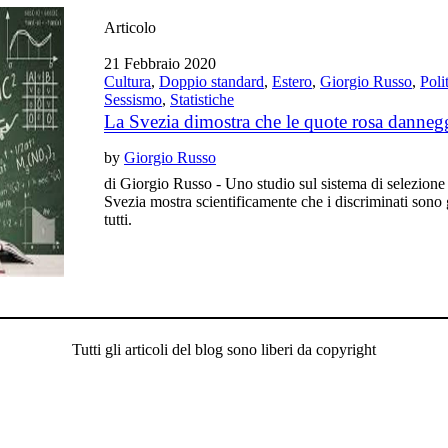
Articolo
21 Febbraio 2020
Cultura
,
Doppio standard
,
Estero
,
Giorgio Russo
,
Poli
Sessismo
,
Statistiche
La Svezia dimostra che le quote rosa dannegg
by
Giorgio Russo
di Giorgio Russo - Uno studio sul sistema di selezione 
Svezia mostra scientificamente che i discriminati sono 
tutti.
Tutti gli articoli del blog sono liberi da copyright