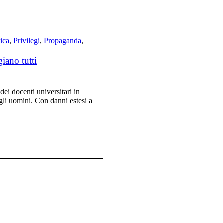
tica
,
Privilegi
,
Propaganda
,
iano tutti
dei docenti universitari in
gli uomini. Con danni estesi a