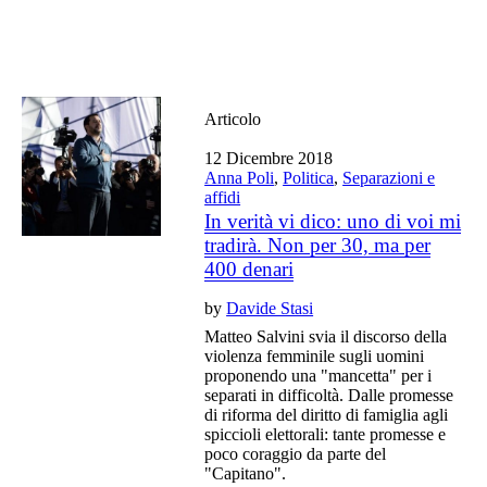
Articolo
12 Dicembre 2018
Anna Poli
,
Politica
,
Separazioni e
affidi
In verità vi dico: uno di voi mi
tradirà. Non per 30, ma per
400 denari
by
Davide Stasi
Matteo Salvini svia il discorso della
violenza femminile sugli uomini
proponendo una "mancetta" per i
separati in difficoltà. Dalle promesse
di riforma del diritto di famiglia agli
spiccioli elettorali: tante promesse e
poco coraggio da parte del
"Capitano".