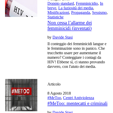
Doppio standard
,
Femminicidio
,
In
breve
,
La faziosità dei media
,
Mistificazioni
,
Propaganda
,
Sessismo
,
Statistiche
Non cessa l’allarme dei
femminicidi (inventati)
by
Davide Stasi
Il conteggio dei femminicidi langue e
le femminaziste sono in panico. Che
trucchetto usare per aumentarne il
numero? Conteggiare i contagi da
HIV! Ebbene sì, ci stanno provando
davvero, con l'aiuto dei media.
Articolo
8 Agosto 2018
#MeToo
,
Centri Antiviolenza
#MeToo: mentecatti e criminali
by
Davide Stasi