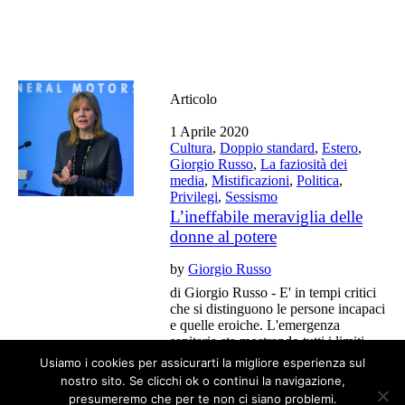
Articolo
1 Aprile 2020
Cultura
,
Doppio standard
,
Estero
,
Giorgio Russo
,
La faziosità dei
media
,
Mistificazioni
,
Politica
,
Privilegi
,
Sessismo
L’ineffabile meraviglia delle
donne al potere
by
Giorgio Russo
di Giorgio Russo - E' in tempi critici
che si distinguono le persone incapaci
e quelle eroiche. L'emergenza
sanitaria sta mostrando tutti i limiti
delle donne al potere.
Usiamo i cookies per assicurarti la migliore esperienza sul
nostro sito. Se clicchi ok o continui la navigazione,
presumeremo che per te non ci siano problemi.