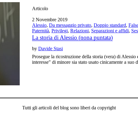
Articolo
2 Novembre 2019
Alessio
,
Da messaggio privato
,
Doppio standard
,
Fals
Paternità
,
Privilegi
,
Relazioni
,
Separazioni e affidi
,
Ses
La storia di Alessio (nona puntata)
by
Davide Stasi
Prosegue la ricostruzione della storia (vera) di Alessi
interesse" di minore sia stato usato cinicamente a suo 
Tutti gli articoli del blog sono liberi da copyright