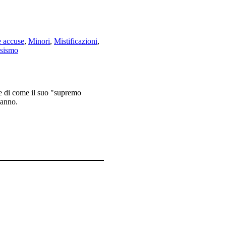
e accuse
,
Minori
,
Mistificazioni
,
sismo
o e di come il suo "supremo
danno.