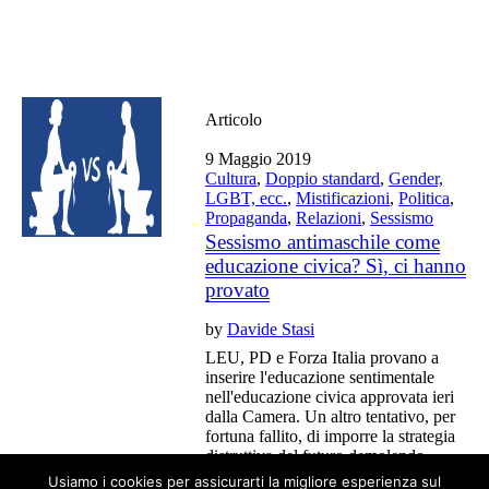
Articolo
9 Maggio 2019
Cultura
,
Doppio standard
,
Gender,
LGBT, ecc.
,
Mistificazioni
,
Politica
,
Propaganda
,
Relazioni
,
Sessismo
Sessismo antimaschile come
educazione civica? Sì, ci hanno
provato
by
Davide Stasi
LEU, PD e Forza Italia provano a
inserire l'educazione sentimentale
nell'educazione civica approvata ieri
dalla Camera. Un altro tentativo, per
fortuna fallito, di imporre la strategia
distruttiva del futuro demolendo
uomini, unioni e relazioni.
Usiamo i cookies per assicurarti la migliore esperienza sul