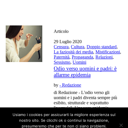
Articolo
29 Luglio 2020
Censura
,
Cultura
,
Doppio standard
,
La faziosità dei media
,
Mistificazioni
,
Paternità
,
Propaganda
,
Relazioni
,
Sessismo
,
Uomini
Odio verso uomini e padri: è
allarme epidemia
by
- Redazione
di Redazione - L'odio verso gli
uomini e i padri diventa sempre più
esibito, strutturale e soprattutto
"normale". Una vera epidemia
ideologica con tutte le sue ingiustizie.
Usiamo i cookies per assicurarti la migliore esperienza sul
nostro sito. Se clicchi ok o continui la navigazione,
presumeremo che per te non ci siano problemi.