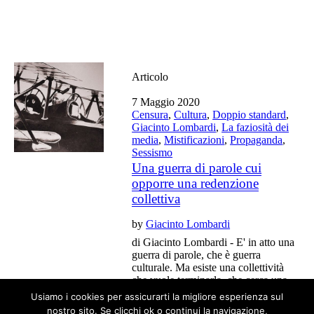
Articolo
7 Maggio 2020
Censura
,
Cultura
,
Doppio standard
,
Giacinto Lombardi
,
La faziosità dei
media
,
Mistificazioni
,
Propaganda
,
Sessismo
Una guerra di parole cui
opporre una redenzione
collettiva
by
Giacinto Lombardi
di Giacinto Lombardi - E' in atto una
guerra di parole, che è guerra
culturale. Ma esiste una collettività
che vuole terminarla, che cerca una
redenzione e che deve trovare voce.
Usiamo i cookies per assicurarti la migliore esperienza sul
nostro sito. Se clicchi ok o continui la navigazione,