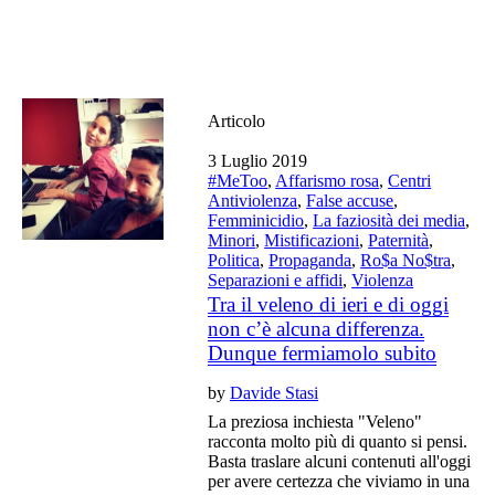
Articolo
3 Luglio 2019
#MeToo
,
Affarismo rosa
,
Centri
Antiviolenza
,
False accuse
,
Femminicidio
,
La faziosità dei media
,
Minori
,
Mistificazioni
,
Paternità
,
Politica
,
Propaganda
,
Ro$a No$tra
,
Separazioni e affidi
,
Violenza
Tra il veleno di ieri e di oggi
non c’è alcuna differenza.
Dunque fermiamolo subito
by
Davide Stasi
La preziosa inchiesta "Veleno"
racconta molto più di quanto si pensi.
Basta traslare alcuni contenuti all'oggi
per avere certezza che viviamo in una