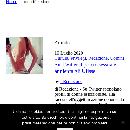
Home
mercificazione
Articolo
10 Luglio 2020
Cultura
,
Privilegi
,
Redazione
,
Uomini
Su Twitter il potere sessuale
annienta gli Ulisse
by
- Redazione
di Redazione - Su Twitter spopolano
profili di donne esibizioniste, alla
faccia dell'oggettificazione denunciata
dalle femministe e con effetti
distruttivi per gli uomini.
Usiamo i cookies per assicurarti la migliore esperienza sul
nostro sito. Se clicchi ok o continui la navigazione,
presumeremo che per te non ci siano problemi.