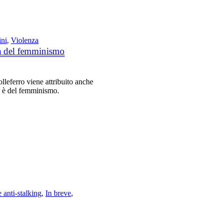
ni
,
Violenza
tà del femminismo
lleferro viene attribuito anche
lpa è del femminismo.
e anti-stalking
,
In breve
,