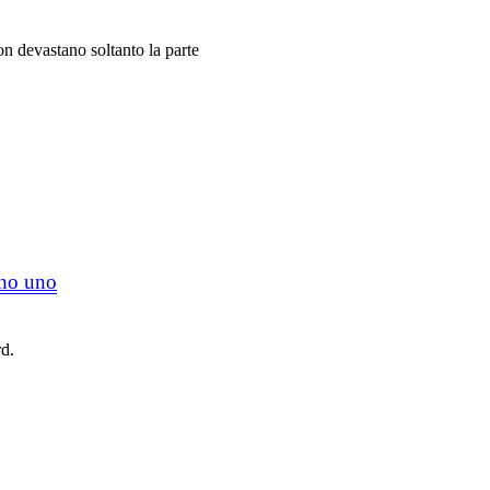
non devastano soltanto la parte
meno uno
rd.