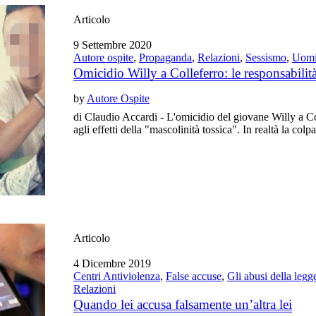
Articolo
9 Settembre 2020
Autore ospite
,
Propaganda
,
Relazioni
,
Sessismo
,
Uomi
Omicidio Willy a Colleferro: le responsabili
by
Autore Ospite
di Claudio Accardi - L'omicidio del giovane Willy a Co
agli effetti della "mascolinità tossica". In realtà la co
Articolo
4 Dicembre 2019
Centri Antiviolenza
,
False accuse
,
Gli abusi della legg
Relazioni
Quando lei accusa falsamente un’altra lei