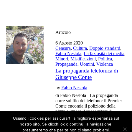
Articolo
6 Agosto 2020
Censura
,
Cultura
,
Doppio standard
,
Fabio Nestola
,
La faziosità dei media
,
Minori
,
Mistificazioni
,
Politica
,
Propaganda
,
Uomini
,
Violenza
La propaganda telefonica di
Giuseppe Conte
by
Fabio Nestola
di Fabio Nestola - La propaganda
corre sul filo del telefono: il Premier
Conte encomia il poliziotto della
pizza e ignora il soccorritore di
quattro bambini.
Usiamo i cookies per assicurarti la migliore esperienza sul
nostro sito. Se clicchi ok o continui la navigazione,
presumeremo che per te non ci siano problemi.