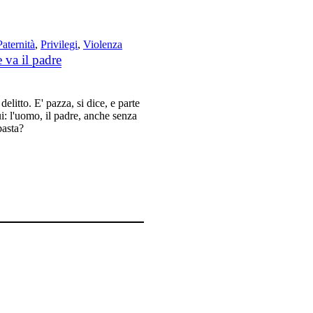
Paternità
,
Privilegi
,
Violenza
 va il padre
elitto. E' pazza, si dice, e parte
 lui: l'uomo, il padre, anche senza
basta?