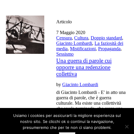
Articolo
7 Maggio 2020
Censura
,
Cultura
,
Doppio standard
,
Giacinto Lombardi
,
La faziosità dei
media
,
Mistificazioni
,
Propaganda
,
Sessismo
Una guerra di parole cui
opporre una redenzione
collettiva
by
Giacinto Lombardi
di Giacinto Lombardi - E' in atto una
guerra di parole, che è guerra
culturale. Ma esiste una collettività
che vuole terminarla, che cerca una
redenzione e che deve trovare voce.
Usiamo i cookies per assicurarti la migliore esperienza sul
nostro sito. Se clicchi ok o continui la navigazione,
presumeremo che per te non ci siano problemi.