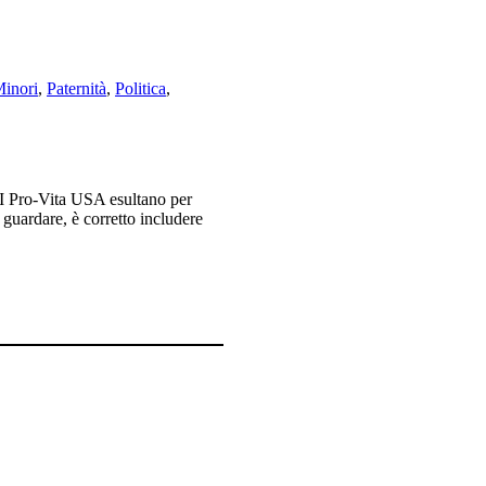
inori
,
Paternità
,
Politica
,
. I Pro-Vita USA esultano per
 guardare, è corretto includere