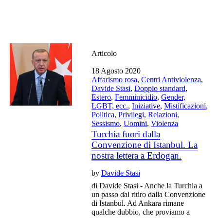
Articolo
18 Agosto 2020
Affarismo rosa
,
Centri Antiviolenza
,
Davide Stasi
,
Doppio standard
,
Estero
,
Femminicidio
,
Gender,
LGBT, ecc.
,
Iniziative
,
Mistificazioni
,
Politica
,
Privilegi
,
Relazioni
,
Sessismo
,
Uomini
,
Violenza
Turchia fuori dalla
Convenzione di Istanbul. La
nostra lettera a Erdogan.
by
Davide Stasi
di Davide Stasi - Anche la Turchia a
un passo dal ritiro dalla Convenzione
di Istanbul. Ad Ankara rimane
qualche dubbio, che proviamo a