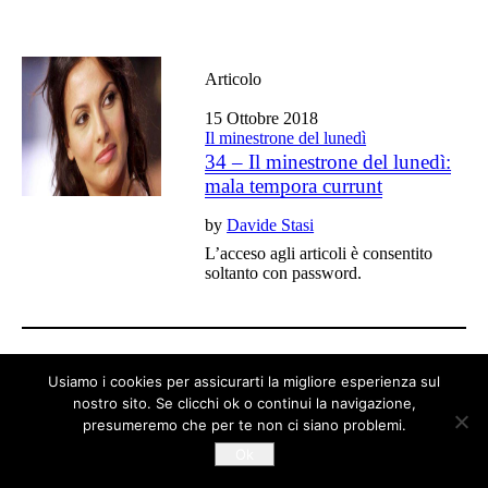
Articolo
15 Ottobre 2018
Il minestrone del lunedì
34 – Il minestrone del lunedì:
mala tempora currunt
by
Davide Stasi
L’acceso agli articoli è consentito
soltanto con password.
Tutti gli articoli del blog sono liberi da copyright
Usiamo i cookies per assicurarti la migliore esperienza sul
nostro sito. Se clicchi ok o continui la navigazione,
presumeremo che per te non ci siano problemi.
Ok