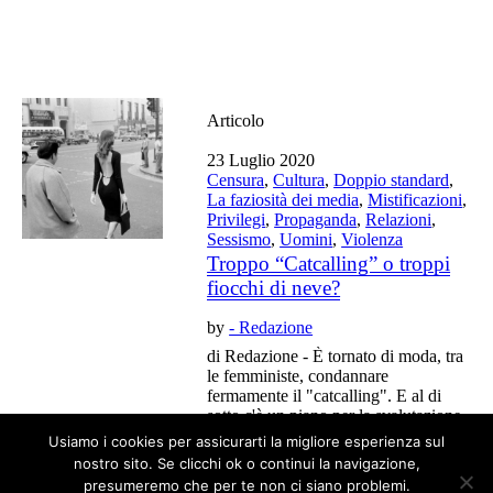
Articolo
23 Luglio 2020
Censura
,
Cultura
,
Doppio standard
,
La faziosità dei media
,
Mistificazioni
,
Privilegi
,
Propaganda
,
Relazioni
,
Sessismo
,
Uomini
,
Violenza
Troppo “Catcalling” o troppi
fiocchi di neve?
by
- Redazione
di Redazione - È tornato di moda, tra
le femministe, condannare
fermamente il "catcalling". E al di
sotto c'è un piano per la svalutazione
dell'identità sessuale maschile.
Usiamo i cookies per assicurarti la migliore esperienza sul
nostro sito. Se clicchi ok o continui la navigazione,
presumeremo che per te non ci siano problemi.