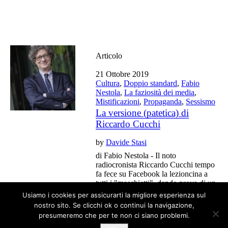
Articolo
21 Ottobre 2019
Cultura
,
Doppio standard
,
Fabio
Nestola
,
La faziosità dei media
,
Mistificazioni
,
Propaganda
,
Sessismo
La versione (patetica) di
Riccardo Cucchi
by
Davide Stasi
di Fabio Nestola - Il noto
radiocronista Riccardo Cucchi tempo
fa fece su Facebook la lezioncina a
tutti i "maschietti", dando prova di un
disagio tutto da analizzare.
Usiamo i cookies per assicurarti la migliore esperienza sul
nostro sito. Se clicchi ok o continui la navigazione,
presumeremo che per te non ci siano problemi.