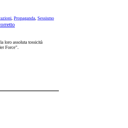
cazioni
,
Propaganda
,
Sessismo
orretto
la loro assoluta tossicità
der Force".