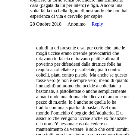
casa (pagata da lui per intero) e figli. Ancora una
volta fai la tua bella figura dimostrando che non hai
esperienza di vita e cervello per capire
28 Ottobre 2018
Anonimo
Reply
quindi tu eri presente e sai per certo che tutte le
mogli uccise erano orrende provocatrici che
urlavano in faccia e tiravano piatti e allora il
poverino per difendersi dalla tiratrice folle ha
reagito a coltellate e pistolletate, piatti contro
coltelli, piatti contro pistole. Ma anche se questo
fosse vero (e non è sempre vero, meno di quanto
immagini) un uomo che uccide a coltellate, a
bastonate, a pistollettate o anche semplicemente
a mani nude una donna che diceva di amare è un
pezzo di m.erda, lo è anche se quella lo ha
tradito con una squadra di basket. Nel mio
mondo l’omicidio è peggio dell’adulterio. E ti
assicuro che vengono uccise anche ex fidanzate
e là non c’è nessuna casa da cedere o
mantenimento da versare, è solo che certi uomini
(non tutti, non la maggioranza ma sempre troppi)