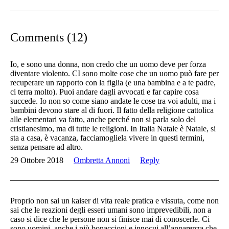
Comments (12)
Io, e sono una donna, non credo che un uomo deve per forza
diventare violento. CI sono molte cose che un uomo può fare per
recuperare un rapporto con la figlia (e una bambina e a te padre,
ci terra molto). Puoi andare dagli avvocati e far capire cosa
succede. Io non so come siano andate le cose tra voi adulti, ma i
bambini devono stare al di fuori. Il fatto della religione cattolica
alle elementari va fatto, anche perché non si parla solo del
cristianesimo, ma di tutte le religioni. In Italia Natale è Natale, si
sta a casa, è vacanza, facciamogliela vivere in questi termini,
senza pensare ad altro.
29 Ottobre 2018
Ombretta Annoni
Reply
Proprio non sai un kaiser di vita reale pratica e vissuta, come non
sai che le reazioni degli esseri umani sono imprevedibili, non a
caso si dice che le persone non si finisce mai di conoscerle. Ci
sono uomini, anche i più bonaccioni e innocui all’apparenza che