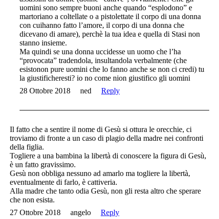
uomini sono sempre buoni anche quando “esplodono” e
martoriano a coltellate o a pistolettate il corpo di una donna
con cuihanno fatto l’amore, il corpo di una donna che
dicevano di amare), perchè la tua idea e quella di Stasi non
stanno insieme.
Ma quindi se una donna uccidesse un uomo che l’ha
“provocata” tradendola, insultandola verbalmente (che
esistonon pure uomini che lo fanno anche se non ci credi) tu
la giustificheresti? io no come nion giustifico gli uomini
28 Ottobre 2018
ned
Reply
Il fatto che a sentire il nome di Gesù si ottura le orecchie, ci
troviamo di fronte a un caso di plagio della madre nei confronti
della figlia.
Togliere a una bambina la libertà di conoscere la figura di Gesù,
è un fatto gravissimo.
Gesù non obbliga nessuno ad amarlo ma togliere la libertà,
eventualmente di farlo, è cattiveria.
Alla madre che tanto odia Gesù, non gli resta altro che sperare
che non esista.
27 Ottobre 2018
angelo
Reply