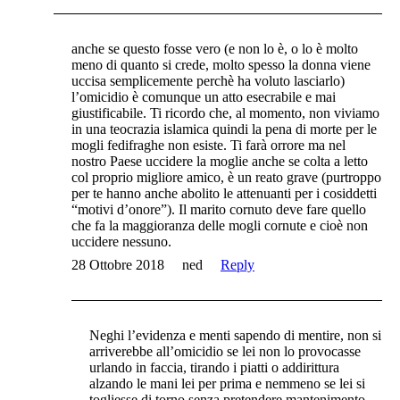
anche se questo fosse vero (e non lo è, o lo è molto
meno di quanto si crede, molto spesso la donna viene
uccisa semplicemente perchè ha voluto lasciarlo)
l’omicidio è comunque un atto esecrabile e mai
giustificabile. Ti ricordo che, al momento, non viviamo
in una teocrazia islamica quindi la pena di morte per le
mogli fedifraghe non esiste. Ti farà orrore ma nel
nostro Paese uccidere la moglie anche se colta a letto
col proprio migliore amico, è un reato grave (purtroppo
per te hanno anche abolito le attenuanti per i cosiddetti
“motivi d’onore”). Il marito cornuto deve fare quello
che fa la maggioranza delle mogli cornute e cioè non
uccidere nessuno.
28 Ottobre 2018
ned
Reply
Neghi l’evidenza e menti sapendo di mentire, non si
arriverebbe all’omicidio se lei non lo provocasse
urlando in faccia, tirando i piatti o addirittura
alzando le mani lei per prima e nemmeno se lei si
togliesse di torno senza pretendere mantenimento