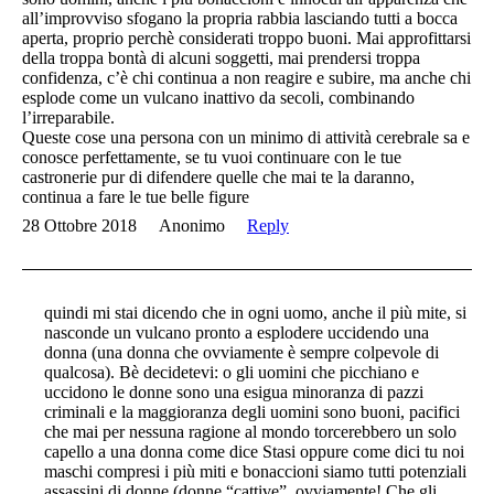
all’improvviso sfogano la propria rabbia lasciando tutti a bocca
aperta, proprio perchè considerati troppo buoni. Mai approfittarsi
della troppa bontà di alcuni soggetti, mai prendersi troppa
confidenza, c’è chi continua a non reagire e subire, ma anche chi
esplode come un vulcano inattivo da secoli, combinando
l’irreparabile.
Queste cose una persona con un minimo di attività cerebrale sa e
conosce perfettamente, se tu vuoi continuare con le tue
castronerie pur di difendere quelle che mai te la daranno,
continua a fare le tue belle figure
28 Ottobre 2018
Anonimo
Reply
quindi mi stai dicendo che in ogni uomo, anche il più mite, si
nasconde un vulcano pronto a esplodere uccidendo una
donna (una donna che ovviamente è sempre colpevole di
qualcosa). Bè decidetevi: o gli uomini che picchiano e
uccidono le donne sono una esigua minoranza di pazzi
criminali e la maggioranza degli uomini sono buoni, pacifici
che mai per nessuna ragione al mondo torcerebbero un solo
capello a una donna come dice Stasi oppure come dici tu noi
maschi compresi i più miti e bonaccioni siamo tutti potenziali
assassini di donne (donne “cattive”, ovviamente! Che gli