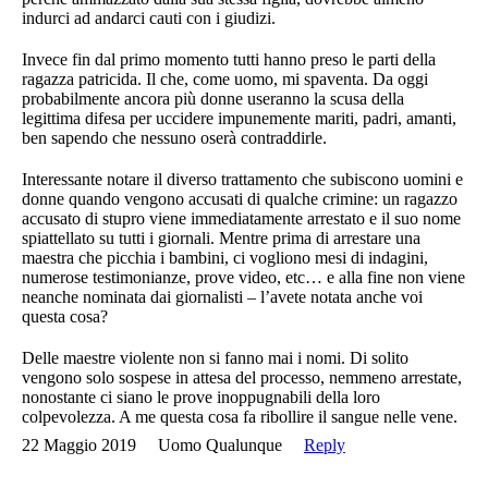
indurci ad andarci cauti con i giudizi.
Invece fin dal primo momento tutti hanno preso le parti della
ragazza patricida. Il che, come uomo, mi spaventa. Da oggi
probabilmente ancora più donne useranno la scusa della
legittima difesa per uccidere impunemente mariti, padri, amanti,
ben sapendo che nessuno oserà contraddirle.
Interessante notare il diverso trattamento che subiscono uomini e
donne quando vengono accusati di qualche crimine: un ragazzo
accusato di stupro viene immediatamente arrestato e il suo nome
spiattellato su tutti i giornali. Mentre prima di arrestare una
maestra che picchia i bambini, ci vogliono mesi di indagini,
numerose testimonianze, prove video, etc… e alla fine non viene
neanche nominata dai giornalisti – l’avete notata anche voi
questa cosa?
Delle maestre violente non si fanno mai i nomi. Di solito
vengono solo sospese in attesa del processo, nemmeno arrestate,
nonostante ci siano le prove inoppugnabili della loro
colpevolezza. A me questa cosa fa ribollire il sangue nelle vene.
22 Maggio 2019
Uomo Qualunque
Reply