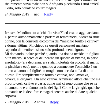
sicuramente stava male non si è sfogato picchiando i suoi amici?
Certo, solo “qualche volta” magari.
24 Maggio 2019
ned
Reply
Ieri sera Menditto era a “chi l’ha visto?” ed é stato agghiacciante.
É partito autonomamente a parlare di femminicidi, violenza sulle
donne, con la consueta dicotomia del “maschio brutto e cattivo”
e donna vittima. Mi chiedo se questi personaggi mentano
sapendo di mentire o siano solo profondamente ignoranti.
Mi domando inoltre perché quando una donna uccide un figlio/a
o un marito, si cerca di delinearne un quadro di vittima, in parte
assolutorio (era depressa, era stata molestata da piccola, il marito
la picchiava ecc), mentre quando a commettere l’omicidio é un
uomo a danno del figlio/a o moglie non accada nulla di tutto
questo. Era semplicemente brutto e cattivo, non lavorava,
beveva, si drogava. Un nato cattivo. Ammesso allora che uno sia
proprio cosí, cattivo e basta, come mai ci sono donne che se ne
innamorano e ci fanno anche dei figli? Come la giri giri, qualche
domanda te la devi fare e magari cercare anche di dare qualche
risposta.
23 Maggio 2019
Andrea
Reply