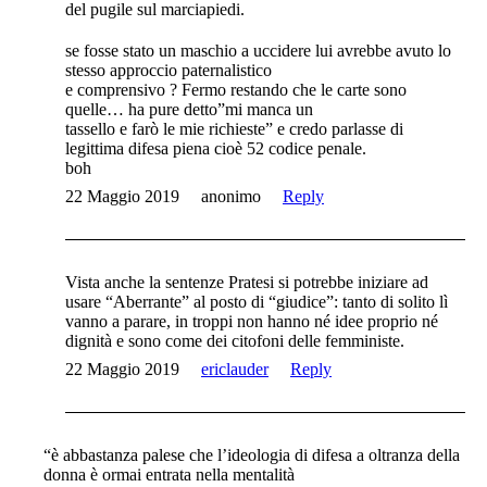
del pugile sul marciapiedi.
se fosse stato un maschio a uccidere lui avrebbe avuto lo
stesso approccio paternalistico
e comprensivo ? Fermo restando che le carte sono
quelle… ha pure detto”mi manca un
tassello e farò le mie richieste” e credo parlasse di
legittima difesa piena cioè 52 codice penale.
boh
22 Maggio 2019
anonimo
Reply
Vista anche la sentenze Pratesi si potrebbe iniziare ad
usare “Aberrante” al posto di “giudice”: tanto di solito lì
vanno a parare, in troppi non hanno né idee proprio né
dignità e sono come dei citofoni delle femministe.
22 Maggio 2019
ericlauder
Reply
“è abbastanza palese che l’ideologia di difesa a oltranza della
donna è ormai entrata nella mentalità