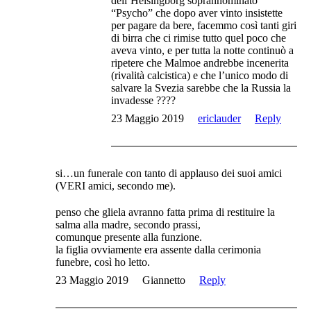
dell’Helsingborg soprannominato
“Psycho” che dopo aver vinto insistette
per pagare da bere, facemmo così tanti giri
di birra che ci rimise tutto quel poco che
aveva vinto, e per tutta la notte continuò a
ripetere che Malmoe andrebbe incenerita
(rivalità calcistica) e che l’unico modo di
salvare la Svezia sarebbe che la Russia la
invadesse ????
23 Maggio 2019
ericlauder
Reply
si…un funerale con tanto di applauso dei suoi amici
(VERI amici, secondo me).
penso che gliela avranno fatta prima di restituire la
salma alla madre, secondo prassi,
comunque presente alla funzione.
la figlia ovviamente era assente dalla cerimonia
funebre, così ho letto.
23 Maggio 2019
Giannetto
Reply