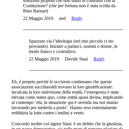
soluzioni proponi che non siano in contrasto con la
Costituzione? (che per fortuna non è stata scritta da
Rino Barnart)
22 Maggio 2019
ned
Reply
Spazzare via l’ideologia (nel mio piccolo ci sto
provando). Iniziare a parlarci, uomini e donne, in
modo franco e costruttivo.
22 Maggio 2019
Davide Stasi
Reply
Eh, è proprio perché le uccisioni continuano che queste
associazioni succhiasoldi trovano la loro giustificazione:
inculcata la loro malvisione della realtà, l’emergenza è stata
elevata come status quo, come entità quasi divina, implicando
al contempo ‘ehi, la situazione qui è orrenda ma noi stiamo
lavorando per metterla a posto’. Hanno reso estremamente
redditizia la lotta contro i mulini a vento.
Concordo inoltre col signor Stasi: è un delitto che la giustizia,
in un paese democratico, sia nelle mani di persone plagiate da