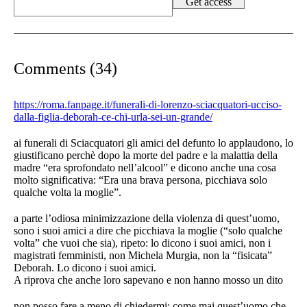
Comments (34)
https://roma.fanpage.it/funerali-di-lorenzo-sciacquatori-ucciso-
dalla-figlia-deborah-ce-chi-urla-sei-un-grande/
ai funerali di Sciacquatori gli amici del defunto lo applaudono, lo
giustificano perchè dopo la morte del padre e la malattia della
madre “era sprofondato nell’alcool” e dicono anche una cosa
molto significativa: “Era una brava persona, picchiava solo
qualche volta la moglie”.
a parte l’odiosa minimizzazione della violenza di quest’uomo,
sono i suoi amici a dire che picchiava la moglie (“solo qualche
volta” che vuoi che sia), ripeto: lo dicono i suoi amici, non i
magistrati femministi, non Michela Murgia, non la “fisicata”
Deborah. Lo dicono i suoi amici.
A riprova che anche loro sapevano e non hanno mosso un dito
non posso fare a meno di chiedermi: come mai quest’uomo che