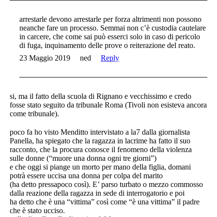
arrestarle devono arrestarle per forza altrimenti non possono
neanche fare un processo. Semmai non c’è custodia cautelare
in carcere, che come sai può esserci solo in caso di pericolo
di fuga, inquinamento delle prove o reiterazione del reato.
23 Maggio 2019
ned
Reply
si, ma il fatto della scuola di Rignano e vecchissimo e credo
fosse stato seguito da tribunale Roma (Tivoli non esisteva ancora
come tribunale).
poco fa ho visto Menditto intervistato a la7 dalla giornalista
Panella, ha spiegato che la ragazza in lacrime ha fatto il suo
racconto, che la procura conosce il fenomeno della violenza
sulle donne (“muore una donna ogni tre giorni”)
e che oggi si piange un morto per mano della figlia, domani
potrà essere uccisa una donna per colpa del marito
(ha detto pressapoco così). E’ parso turbato o mezzo commosso
dalla reazione della ragazza in sede di interrogatorio e poi
ha detto che è una “vittima” così come “è una vittima” il padre
che è stato ucciso.