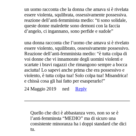
un uomo racconta che la donna che amava si è rivelata
essere violenta, squlibrata, ossessivamente possessiva.
reazione dell’anti-femminista medio: “ti sono solidale,
queste donne maledette sono demoni con la faccia
d’angelo, ci ingannano, sono perfide e sudole”
una donna racconta che l’uomo che amava si è rivelato
essere violento, squilibrato, ossessivamente possessivo.
Reazione dell’anti-femminista medio: “è tutta colpa di
voi donne che vi innamorate degli uomini violenti e
scartate i bravi ragazzi che rimangono sempre a bocca
asciutta! Lo sapevi anche prima che era possessivo e
violento, è tutta colpa tua! Solo colpa tua! Misandrica!
e chissà cosa gli hai fatto per esasperarlo!”
24 Maggio 2019
ned
Reply
Quello che dici è abbastanza vero, non so se è
l’anti-femminsta “MEDIO” ma di sicuro una
consistente minoranza ha i doppi standard che dici
tu.