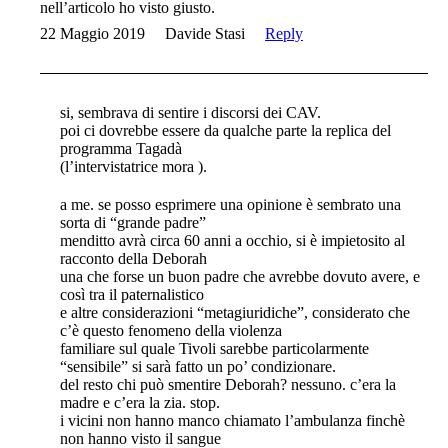
nell’articolo ho visto giusto.
22 Maggio 2019
Davide Stasi
Reply
si, sembrava di sentire i discorsi dei CAV.
poi ci dovrebbe essere da qualche parte la replica del
programma Tagadà
(l’intervistatrice mora ).
a me. se posso esprimere una opinione è sembrato una
sorta di “grande padre”
menditto avrà circa 60 anni a occhio, si è impietosito al
racconto della Deborah
una che forse un buon padre che avrebbe dovuto avere, e
così tra il paternalistico
e altre considerazioni “metagiuridiche”, considerato che
c’è questo fenomeno della violenza
familiare sul quale Tivoli sarebbe particolarmente
“sensibile” si sarà fatto un po’ condizionare.
del resto chi può smentire Deborah? nessuno. c’era la
madre e c’era la zia. stop.
i vicini non hanno manco chiamato l’ambulanza finchè
non hanno visto il sangue