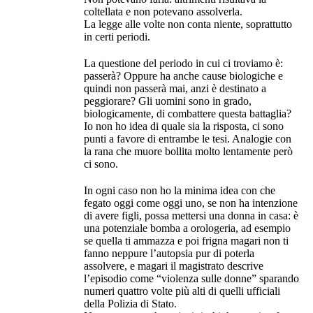
coltellata e non potevano assolverla.
La legge alle volte non conta niente, soprattutto
in certi periodi.
La questione del periodo in cui ci troviamo è:
passerà? Oppure ha anche cause biologiche e
quindi non passerà mai, anzi è destinato a
peggiorare? Gli uomini sono in grado,
biologicamente, di combattere questa battaglia?
Io non ho idea di quale sia la risposta, ci sono
punti a favore di entrambe le tesi. Analogie con
la rana che muore bollita molto lentamente però
ci sono.
In ogni caso non ho la minima idea con che
fegato oggi come oggi uno, se non ha intenzione
di avere figli, possa mettersi una donna in casa: è
una potenziale bomba a orologeria, ad esempio
se quella ti ammazza e poi frigna magari non ti
fanno neppure l’autopsia pur di poterla
assolvere, e magari il magistrato descrive
l’episodio come “violenza sulle donne” sparando
numeri quattro volte più alti di quelli ufficiali
della Polizia di Stato.