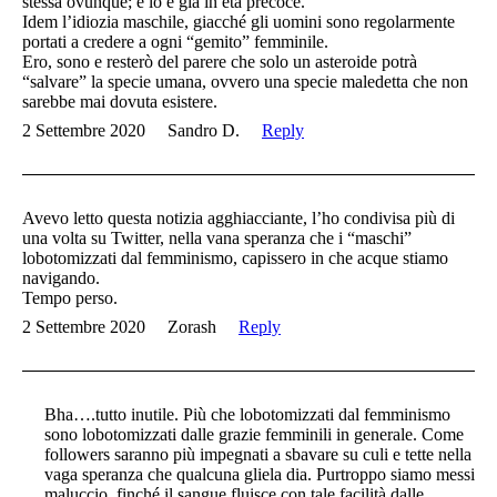
stessa ovunque; e lo è già in età precoce.
Idem l’idiozia maschile, giacché gli uomini sono regolarmente
portati a credere a ogni “gemito” femminile.
Ero, sono e resterò del parere che solo un asteroide potrà
“salvare” la specie umana, ovvero una specie maledetta che non
sarebbe mai dovuta esistere.
2 Settembre 2020
Sandro D.
Reply
Avevo letto questa notizia agghiacciante, l’ho condivisa più di
una volta su Twitter, nella vana speranza che i “maschi”
lobotomizzati dal femminismo, capissero in che acque stiamo
navigando.
Tempo perso.
2 Settembre 2020
Zorash
Reply
Bha….tutto inutile. Più che lobotomizzati dal femminismo
sono lobotomizzati dalle grazie femminili in generale. Come
followers saranno più impegnati a sbavare su culi e tette nella
vaga speranza che qualcuna gliela dia. Purtroppo siamo messi
maluccio, finché il sangue fluisce con tale facilità dalle