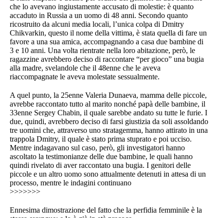
che lo avevano ingiustamente accusato di molestie: è quanto
accaduto in Russia a un uomo di 48 anni. Secondo quanto
ricostruito da alcuni media locali, l’unica colpa di Dmitry
Chikvarkin, questo il nome della vittima, è stata quella di fare un
favore a una sua amica, accompagnando a casa due bambine di
3 e 10 anni. Una volta rientrate nella loro abitazione, però, le
ragazzine avrebbero deciso di raccontare “per gioco” una bugia
alla madre, svelandole che il 48enne che le aveva
riaccompagnate le aveva molestate sessualmente.
A quel punto, la 25enne Valeria Dunaeva, mamma delle piccole,
avrebbe raccontato tutto al marito nonché papà delle bambine, il
33enne Sergey Chabin, il quale sarebbe andato su tutte le furie. I
due, quindi, avrebbero deciso di farsi giustizia da soli assoldando
tre uomini che, attraverso uno stratagemma, hanno attirato in una
trappola Dmitry, il quale è stato prima stuprato e poi ucciso.
Mentre indagavano sul caso, però, gli investigatori hanno
ascoltato la testimonianze delle due bambine, le quali hanno
quindi rivelato di aver raccontato una bugia. I genitori delle
piccole e un altro uomo sono attualmente detenuti in attesa di un
processo, mentre le indagini continuano
>>>>>>>
Ennesima dimostrazione del fatto che la perfidia femminile è la