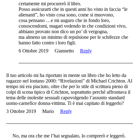
certamente mi procurerò il libro.
Posso assicurarti che in questi anni ho visto in faccia “le
alienanti”, ho visto cosa sono, come si muovono,
cosa pensano …e mi auguro che in fondo loro,
conoscendomi, magari vedendo in che condizioni vivo,
abbiano provato non dico un po’ di vergogna,
ma almeno un minimo di repulsione per le schifezze che
hanno fatto contro i loro figli.
6 Ottobre 2019
Giannetto
Reply
Il tuo articolo mi ha riportato in mente un libro che ho letto da
ragazzo nel lontano 2000: “Rivelazioni” di Michael Crichton. Al
tempo mi era piaciuto, oltre che per lo stile di scrittura pieno di
colpi di scena tipico di Crichton, soprattutto perchè affrontava il
tema delle molestie sessuali capovolgendo l’assunto standard
uomo-carnefice donna-vittima. Ti è mai capitato di leggerlo?
3 Ottobre 2019
Mario
Reply
No, ma ora che me l’hai segnalato, lo comprerò e leggerò.