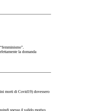
to “femminismo”.
perfettamente la domanda
mini morti di Covid19) dovessero
quindi spesso il valido motivo