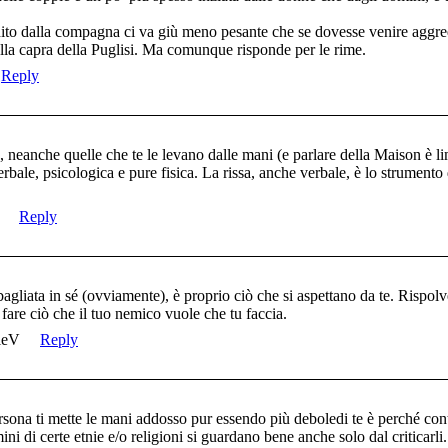
to dalla compagna ci va giù meno pesante che se dovesse venire aggred
la capra della Puglisi. Ma comunque risponde per le rime.
Reply
 neanche quelle che te le levano dalle mani (e parlare della Maison è li
verbale, psicologica e pure fisica. La rissa, anche verbale, è lo strumento
Reply
bagliata in sé (ovviamente), è proprio ciò che si aspettano da te. Rispo
fare ciò che il tuo nemico vuole che tu faccia.
leV
Reply
rsona ti mette le mani addosso pur essendo più deboledi te è perché cont
i certe etnie e/o religioni si guardano bene anche solo dal criticarli.