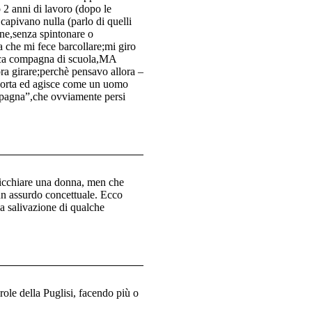
 2 anni di lavoro (dopo le
 capivano nulla (parlo di quelli
one,senza spintonare o
 che mi fece barcollare;mi giro
rica compagna di scuola,MA
a girare;perchè pensavo allora –
mporta ed agisce come un uomo
mpagna”,che ovviamente persi
picchiare una donna, men che
 un assurdo concettuale. Ecco
la salivazione di qualche
role della Puglisi, facendo più o