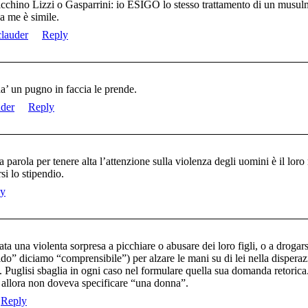
icchino Lizzi o Gasparrini: io ESIGO lo stesso trattamento di un musulm
da me è simile.
clauder
Reply
a’ un pugno in faccia le prende.
uder
Reply
 parola per tenere alta l’attenzione sulla violenza degli uomini è il lo
si lo stipendio.
ly
stata una violenta sorpresa a picchiare o abusare dei loro figli, o a droga
do” diciamo “comprensibile”) per alzare le mani su di lei nella disper
 Puglisi sbaglia in ogni caso nel formulare quella sua domanda retorica
 allora non doveva specificare “una donna”.
Reply