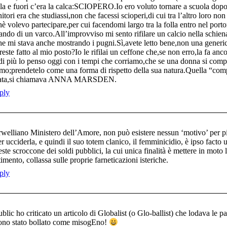
la e fuori c’era la calca:SCIOPERO.Io ero voluto tornare a scuola dopo
tori era che studiassi,non che facessi scioperi,di cui tra l’altro loro non
nè volevo partecipare,per cui facendomi largo tra la folla entro nel port
do di un varco.All’improvviso mi sento rifilare un calcio nella schiena
he mi stava anche mostrando i pugni.Sì,avete letto bene,non una gene
atto al mio posto?Io le rifilai un ceffone che,se non erro,la fa ancor
a di più lo penso oggi con i tempi che corriamo,che se una donna si co
omo;prendetelo come una forma di rispetto della sua natura.Quella “co
cciata,si chiamava ANNA MARSDEN.
ply
orwelliano Ministero dell’Amore, non può esistere nessun ‘motivo’ per 
 ucciderla, e quindi il suo totem clanico, il femminicidio, è ipso facto
ste scroccone dei soldi pubblici, la cui unica finalità è mettere in moto 
ento, collassa sulle proprie farneticazioni isteriche.
ply
lic ho criticato un articolo di Globalist (o Glo-ballist) che lodava le pa
Sono stato bollato come misogEno!