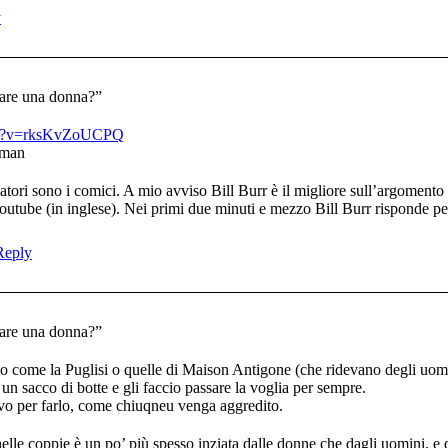
y
iare una donna?”
tch?v=rksKvZoUCPQ
oman
atori sono i comici. A mio avviso Bill Burr è il migliore sull’argomen
 Youtube (in inglese). Nei primi due minuti e mezzo Bill Burr risponde 
Reply
iare una donna?”
tto come la Puglisi o quelle di Maison Antigone (che ridevano degli uo
un sacco di botte e gli faccio passare la voglia per sempre.
vo per farlo, come chiuqneu venga aggredito.
nelle coppie è un po’ più spesso inziata dalle donne che dagli uomini, e 