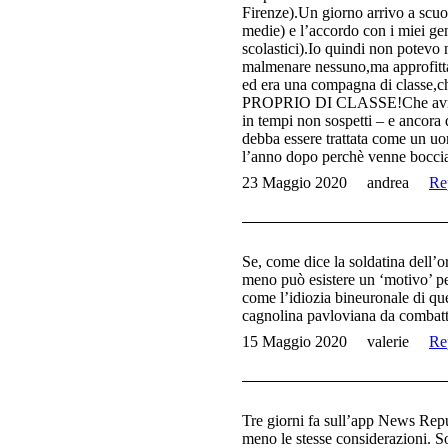
Firenze).Un giorno arrivo a scuo
medie) e l’accordo con i miei geni
scolastici).Io quindi non potevo 
malmenare nessuno,ma approfittan
ed era una compagna di classe,c
PROPRIO DI CLASSE!Che avreste f
in tempi non sospetti – e ancor
debba essere trattata come un u
l’anno dopo perchè venne bo
23 Maggio 2020
andrea
Re
Se, come dice la soldatina dell’
meno può esistere un ‘motivo’ per
come l’idiozia bineuronale di que
cagnolina pavloviana da combattim
15 Maggio 2020
valerie
Re
Tre giorni fa sull’app News Repub
meno le stesse considerazioni. 