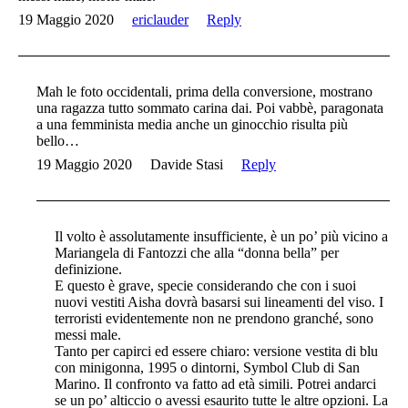
19 Maggio 2020
ericlauder
Reply
Mah le foto occidentali, prima della conversione, mostrano
una ragazza tutto sommato carina dai. Poi vabbè, paragonata
a una femminista media anche un ginocchio risulta più
bello…
19 Maggio 2020
Davide Stasi
Reply
Il volto è assolutamente insufficiente, è un po’ più vicino a
Mariangela di Fantozzi che alla “donna bella” per
definizione.
E questo è grave, specie considerando che con i suoi
nuovi vestiti Aisha dovrà basarsi sui lineamenti del viso. I
terroristi evidentemente non ne prendono granché, sono
messi male.
Tanto per capirci ed essere chiaro: versione vestita di blu
con minigonna, 1995 o dintorni, Symbol Club di San
Marino. Il confronto va fatto ad età simili. Potrei andarci
se un po’ alticcio o avessi esaurito tutte le altre opzioni. La