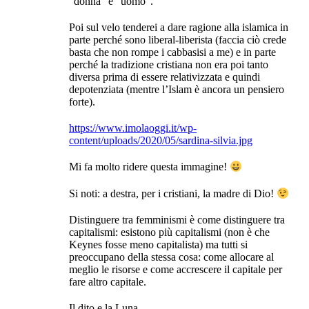
“donna” e “uomo”.
Poi sul velo tenderei a dare ragione alla islamica in
parte perché sono liberal-liberista (faccia ciò crede
basta che non rompe i cabbasisi a me) e in parte
perché la tradizione cristiana non era poi tanto
diversa prima di essere relativizzata e quindi
depotenziata (mentre l’Islam è ancora un pensiero
forte).
https://www.imolaoggi.it/wp-
content/uploads/2020/05/sardina-silvia.jpg
Mi fa molto ridere questa immagine!
Si noti: a destra, per i cristiani, la madre di Dio!
Distinguere tra femminismi è come distinguere tra
capitalismi: esistono più capitalismi (non è che
Keynes fosse meno capitalista) ma tutti si
preoccupano della stessa cosa: come allocare al
meglio le risorse e come accrescere il capitale per
fare altro capitale.
Il dito e la Luna.