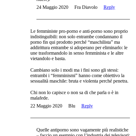
24 Maggio 2020
Fra Diavolo
Reply
Le femministe pro-porno e anti-porno sono proprio
indistinguibili: non solo entrambe condannano il
porno fin qui prodotto perché “maschilista” ma
addirittura entrambe si adoperano per eliminarlo: le
une trasformandolo in senso femminista e le altre
vietandolo e basta.
Cambiano solo i modi ma i fini sono gli stessi:
entrambi i “femminismi” hanno come obiettivo la
sessualità maschile: bruta e violenta perché penetra.
Chi non lo capisce o non sa di che parla o è in
malafede.
22 Maggio 2020
Blu
Reply
Quelle antiporno sono vagamente più realistiche
– faccio un esempio con l’industria dei televisori: