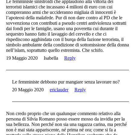
Le femministe sinistroidi che applaudono alla vittoria dei
terroristi islamici che incassano 4 milioni di euro con cui
compreranno armi che uccideranno migliaia di innocenti è
l’apoteosi della malafede. Pur di non dare contro al PD che le
sovvenziona con contributi a pseudo centri antiviolenza sottratti
dai fondi per le famiglie, usano una poveretta cui durante il
sequestro hanno fatto il lavaggio del cervello e che ci
rispediscono agghindata con il burqa della fazione terrorista, il
simbolo ambulante della condizione di sottomissione della donna
nell’islam, soprattutto quello estremista. Che schifo.
19 Maggio 2020
Isabella
Reply
Le femministe debbono pur mangiare senza lavorare no?
20 Maggio 2020
ericlauder
Reply
Non credo proprio che un qualunque commento relativo alla
persona di Silvia Romano posso essere mosso da invidia per la
sua bellezza. Non perché non sia una ragazza carina, ma perché
non è mai stata appariscente, né prima né ora; come si fa a