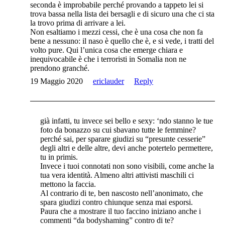
seconda è improbabile perché provando a tappeto lei si
trova bassa nella lista dei bersagli e di sicuro una che ci sta
la trovo prima di arrivare a lei.
Non esaltiamo i mezzi cessi, che è una cosa che non fa
bene a nessuno: il naso è quello che è, e si vede, i tratti del
volto pure. Qui l’unica cosa che emerge chiara e
inequivocabile è che i terroristi in Somalia non ne
prendono granché.
19 Maggio 2020
ericlauder
Reply
già infatti, tu invece sei bello e sexy: ‘ndo stanno le tue
foto da bonazzo su cui sbavano tutte le femmine?
perché sai, per sparare giudizi su “presunte cesserie”
degli altri e delle altre, devi anche potertelo permettere,
tu in primis.
Invece i tuoi connotati non sono visibili, come anche la
tua vera identità. Almeno altri attivisti maschili ci
mettono la faccia.
Al contrario di te, ben nascosto nell’anonimato, che
spara giudizi contro chiunque senza mai esporsi.
Paura che a mostrare il tuo faccino iniziano anche i
commenti “da bodyshaming” contro di te?