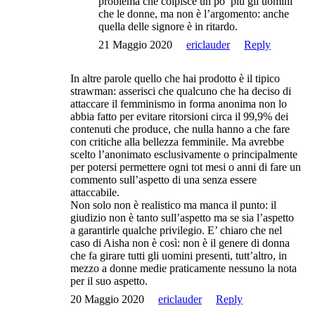
problema che colpisce un po’ più gli uomini
che le donne, ma non è l’argomento: anche
quella delle signore è in ritardo.
21 Maggio 2020
ericlauder
Reply
In altre parole quello che hai prodotto è il tipico
strawman: asserisci che qualcuno che ha deciso di
attaccare il femminismo in forma anonima non lo
abbia fatto per evitare ritorsioni circa il 99,9% dei
contenuti che produce, che nulla hanno a che fare
con critiche alla bellezza femminile. Ma avrebbe
scelto l’anonimato esclusivamente o principalmente
per potersi permettere ogni tot mesi o anni di fare un
commento sull’aspetto di una senza essere
attaccabile.
Non solo non è realistico ma manca il punto: il
giudizio non è tanto sull’aspetto ma se sia l’aspetto
a garantirle qualche privilegio. E’ chiaro che nel
caso di Aisha non è così: non è il genere di donna
che fa girare tutti gli uomini presenti, tutt’altro, in
mezzo a donne medie praticamente nessuno la nota
per il suo aspetto.
20 Maggio 2020
ericlauder
Reply