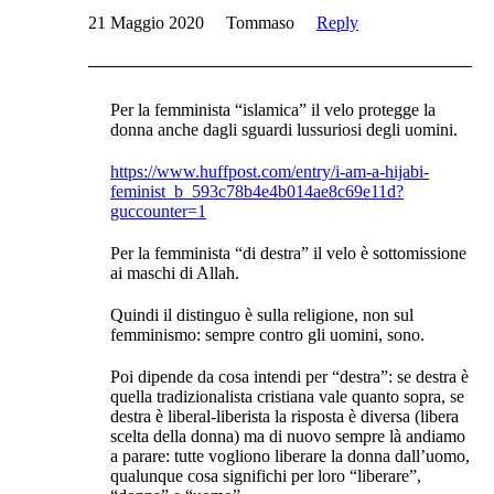
21 Maggio 2020
Tommaso
Reply
Per la femminista “islamica” il velo protegge la
donna anche dagli sguardi lussuriosi degli uomini.
https://www.huffpost.com/entry/i-am-a-hijabi-
feminist_b_593c78b4e4b014ae8c69e11d?
guccounter=1
Per la femminista “di destra” il velo è sottomissione
ai maschi di Allah.
Quindi il distinguo è sulla religione, non sul
femminismo: sempre contro gli uomini, sono.
Poi dipende da cosa intendi per “destra”: se destra è
quella tradizionalista cristiana vale quanto sopra, se
destra è liberal-liberista la risposta è diversa (libera
scelta della donna) ma di nuovo sempre là andiamo
a parare: tutte vogliono liberare la donna dall’uomo,
qualunque cosa significhi per loro “liberare”,