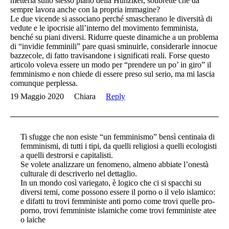
metterla sullo stesso piano della Hunziker, soubrette che da
sempre lavora anche con la propria immagine?
Le due vicende si associano perché smascherano le diversità di
vedute e le ipocrisie all’interno del movimento femminista,
benché su piani diversi. Ridurre queste dinamiche a un problema
di “invidie femminili” pare quasi sminuirle, considerarle innocue
bazzecole, di fatto travisandone i significati reali. Forse questo
articolo voleva essere un modo per “prendere un po’ in giro” il
femminismo e non chiede di essere preso sul serio, ma mi lascia
comunque perplessa.
19 Maggio 2020
Chiara
Reply
Ti sfugge che non esiste “un femminismo” bensì centinaia di
femminismi, di tutti i tipi, da quelli religiosi a quelli ecologisti
a quelli destrorsi e capitalisti.
Se volete analizzare un fenomeno, almeno abbiate l’onestà
culturale di descriverlo nel dettaglio.
In un mondo così variegato, è logico che ci si spacchi su
diversi temi, come possono essere il porno o il velo islamico:
e difatti tu trovi femministe anti porno come trovi quelle pro-
porno, trovi femministe islamiche come trovi femministe atee
o laiche