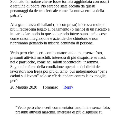
Scontato far notare che se fosse tornata agghindata con rosari
e statuine di padre Pio sarebbe stata accolta da questi
personaggi da destra clericale come “la nuova eroina della
patria”.
.
Alla gran massa di italiani (me compreso) interessa molto di
più il retroscena legato al pagamento (o meno) di un riscatto e
in particolar modo in questo periodo interessano anche cose
come cassa integrazione e aziende che chiudono e non
riapriranno gettando in miseria centinaia di persone.
Vedo però che a certi commentatori anonimi e senza foto,
presunti attivisti maschili, interessa di più disquisire su nasi,
nei e parrucche, come nei salotti secenteschi, insomma.
Segno che forse della condizione operaia e dei diritti dei
lavoratori non frega poi più di tanto, pur indignandosi “per i
caduti sul lavoro” solo se c’è da andare contro la ex moglie,
però,
20 Maggio 2020
Tommaso
Reply
“Vedo però che a certi commentatori anonimi e senza foto,
presunti attivisti maschili, interessa di più disquisire su