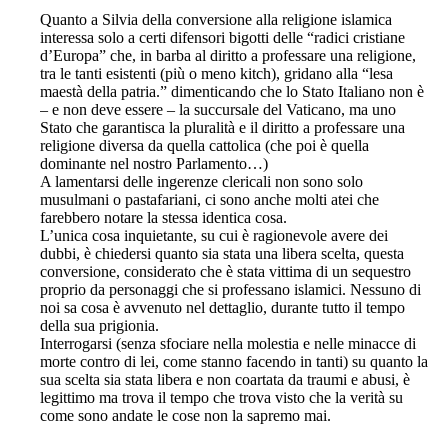
Quanto a Silvia della conversione alla religione islamica
interessa solo a certi difensori bigotti delle “radici cristiane
d’Europa” che, in barba al diritto a professare una religione,
tra le tanti esistenti (più o meno kitch), gridano alla “lesa
maestà della patria.” dimenticando che lo Stato Italiano non è
– e non deve essere – la succursale del Vaticano, ma uno
Stato che garantisca la pluralità e il diritto a professare una
religione diversa da quella cattolica (che poi è quella
dominante nel nostro Parlamento…)
A lamentarsi delle ingerenze clericali non sono solo
musulmani o pastafariani, ci sono anche molti atei che
farebbero notare la stessa identica cosa.
L’unica cosa inquietante, su cui è ragionevole avere dei
dubbi, è chiedersi quanto sia stata una libera scelta, questa
conversione, considerato che è stata vittima di un sequestro
proprio da personaggi che si professano islamici. Nessuno di
noi sa cosa è avvenuto nel dettaglio, durante tutto il tempo
della sua prigionia.
Interrogarsi (senza sfociare nella molestia e nelle minacce di
morte contro di lei, come stanno facendo in tanti) su quanto la
sua scelta sia stata libera e non coartata da traumi e abusi, è
legittimo ma trova il tempo che trova visto che la verità su
come sono andate le cose non la sapremo mai.