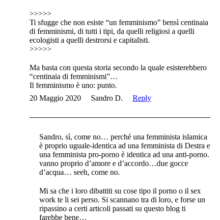
>>>>>
Ti sfugge che non esiste “un femminismo” bensì centinaia
di femminismi, di tutti i tipi, da quelli religiosi a quelli
ecologisti a quelli destrorsi e capitalisti.
>>>>>
Ma basta con questa storia secondo la quale esisterebbero
“centinaia di femminismi”…
Il femminismo è uno: punto.
20 Maggio 2020
Sandro D.
Reply
Sandro, sì, come no… perché una femminista islamica
è proprio uguale-identica ad una femminista di Destra e
una femminista pro-porno è identica ad una anti-porno.
vanno proprio d’amore e d’accordo…due gocce
d’acqua… seeh, come no.
Mi sa che i loro dibattiti su cose tipo il porno o il sex
work te li sei perso. Si scannano tra di loro, e forse un
ripassino a certi articoli passati su questo blog ti
farebbe bene…