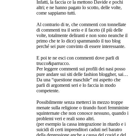
Infatti, la faccia ce la mettono Davide e pochi
altri; e ne hanno pagato lo scotto, delle volte,
come sappiamo tutti.
Al contrario di te, che commenti con tonnellate
di commenti tra il serio e il faceto (il più delle
volte, totalmente deliranti e non sono neanche il
primo che te lo dice) spammando il tuo blog
perché sei pure convinto di essere interessante.
E poi te ne esci con commenti dove parli di
trucco&parrucco.
Per leggere commenti sui profili dei nasi posso
pure andare sui siti delle fashion bloggher, sai…
Da una “questione maschile” mi aspetto che
parli di argomenti seri e lo faccia in modo
competente.
Possibilmente senza metterci in mezzo troppe
menate sulla religione o tirando fuori femministe
squinternate che non conosce nessuno, quando i
problemi veri e reali sono altri.
(per esempio la cassa integrazione in ritardo e i
suicidi di certi imprenditori caduti nel baratro
della depressione anche a causa del covid e del