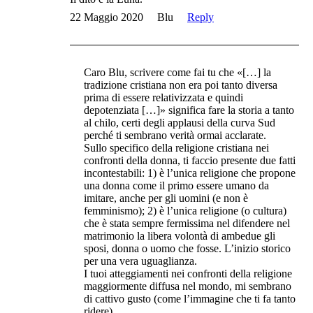
22 Maggio 2020
Blu
Reply
Caro Blu, scrivere come fai tu che «[…] la
tradizione cristiana non era poi tanto diversa
prima di essere relativizzata e quindi
depotenziata […]» significa fare la storia a tanto
al chilo, certi degli applausi della curva Sud
perché ti sembrano verità ormai acclarate.
Sullo specifico della religione cristiana nei
confronti della donna, ti faccio presente due fatti
incontestabili: 1) è l’unica religione che propone
una donna come il primo essere umano da
imitare, anche per gli uomini (e non è
femminismo); 2) è l’unica religione (o cultura)
che è stata sempre fermissima nel difendere nel
matrimonio la libera volontà di ambedue gli
sposi, donna o uomo che fosse. L’inizio storico
per una vera uguaglianza.
I tuoi atteggiamenti nei confronti della religione
maggiormente diffusa nel mondo, mi sembrano
di cattivo gusto (come l’immagine che ti fa tanto
ridere).