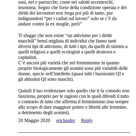
nasi, nei e parrucche, come nei salotti secenteschi,
insomma. Segno che forse della condizione operaia e dei
diritti dei lavoratori non frega poi più di tanto, pur
indignandosi “per i caduti sul lavoro” solo se c’è da
andare contro la ex moglie, però”
Ti sfugge che non esiste “un attivismo per i diritti
maschili” bensì migliaia di individui che fanno tanti
diversi tipi di attivismo, di tutti i tipi, da quelli di sinistra a
quelli religiosi a quelli ecologisti a quelli destrorsi e
capitalisti.
C’è ancora più varietà che nel femminismo in quanto
proprio biologicamente gli uomini sono più variabili delle
donne, specie nell’intelletto (quasi tutti i bassissimi QI e
gli altissimi QI sono maschi).
Quindi il tuo evidenziare solo quello che ti fa comodo non
funziona, proprio per le ragioni con le quali difendi il tutto
e contrario di tutto che afferma il femminismo (ma sempre
allo scopo di dare maggiore potere e libertà alle femmine,
a detrimento degli uomini).
20 Maggio 2020
ericlauder
Reply