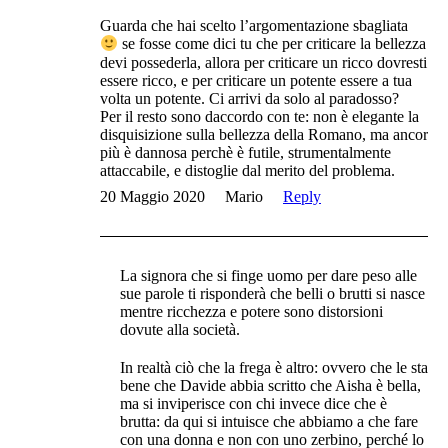
Guarda che hai scelto l’argomentazione sbagliata
se fosse come dici tu che per criticare la bellezza
devi possederla, allora per criticare un ricco dovresti
essere ricco, e per criticare un potente essere a tua
volta un potente. Ci arrivi da solo al paradosso?
Per il resto sono daccordo con te: non è elegante la
disquisizione sulla bellezza della Romano, ma ancor
più è dannosa perchè è futile, strumentalmente
attaccabile, e distoglie dal merito del problema.
20 Maggio 2020
Mario
Reply
La signora che si finge uomo per dare peso alle
sue parole ti risponderà che belli o brutti si nasce
mentre ricchezza e potere sono distorsioni
dovute alla società.
In realtà ciò che la frega è altro: ovvero che le sta
bene che Davide abbia scritto che Aisha è bella,
ma si inviperisce con chi invece dice che è
brutta: da qui si intuisce che abbiamo a che fare
con una donna e non con uno zerbino, perché lo