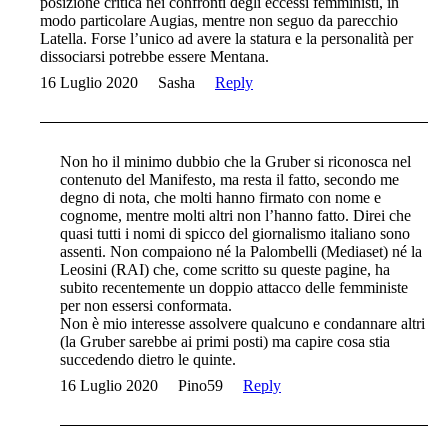
posizione critica nei confronti degli eccessi femministi, in
modo particolare Augias, mentre non seguo da parecchio
Latella. Forse l’unico ad avere la statura e la personalità per
dissociarsi potrebbe essere Mentana.
16 Luglio 2020
Sasha
Reply
Non ho il minimo dubbio che la Gruber si riconosca nel
contenuto del Manifesto, ma resta il fatto, secondo me
degno di nota, che molti hanno firmato con nome e
cognome, mentre molti altri non l’hanno fatto. Direi che
quasi tutti i nomi di spicco del giornalismo italiano sono
assenti. Non compaiono né la Palombelli (Mediaset) né la
Leosini (RAI) che, come scritto su queste pagine, ha
subito recentemente un doppio attacco delle femministe
per non essersi conformata.
Non è mio interesse assolvere qualcuno e condannare altri
(la Gruber sarebbe ai primi posti) ma capire cosa stia
succedendo dietro le quinte.
16 Luglio 2020
Pino59
Reply