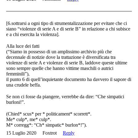
[6.sottrarsi a ogni tipo di strumentalizzazione per evitare che ci
siano “violenze di serie A e di serie B” in relazione a chi subisce
e a chi esercita la violenza].
Alla luce dei fatti
(“Siamo in possesso di un amplissimo archivio più che
decennale di notizie dove la trattazione è diversificata tra
violenze di serie A e violenze di serie B, laddove queste ultime
sono sempre quelle che hanno vittime maschili o autrici
femminili”),
il punto 6 di quell’inquietante documento ha davvero il sapore di
una crudele beffa.
Se non ci fosse da piangere, verrebbe da dire: “Che simpatici
burloni!”.
(Chied* scus* per * politicament* scorrett*.
Me* culp*, me* culp*.
M* corregg*: “Ch* simpatic* burlon*!”).
15 Luglio 2020
Foxtrot
Reply