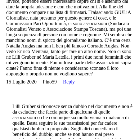
Invece, potrebbe essere interessante capire chi si è astenuto dal
dare la propria adesione e con che motivazioni. Alla fine del
documento compare una lista di firmatari. Tralasciando GiULiA
Giornaliste, nata presumo per questo genere di cose, e le
Commissioni Pari Opportunità, ci sono associazioni (Sindacato
Giornalisti Veneto o Associazione Stampa Toscana), ma poi una
lunga sequenza di persone con nome e cognome. Mi sembra che
manchino nomi di spicco del giornalismo italiano. C’è una certa
Natalia Augias ma non il ben più famoso Corrado Augias. Non
vedo Enrico Mentana, tanto per fare un altro nome. Non ci sono
né Lilli Gruber né Maria Latella, i primi due nomi femminili che
mi vengono in mente. Fanno forse parte delle associazioni sopra
citate? Fanno finta di niente e considerano scontato il loro
appoggio o proprio non ne vogliono sapere?
15 Luglio 2020
Pino59
Reply
Lilli Gruber si riconosce senza dubbio nel documento e non è
da escludere che faccia parte di qualcuna di quelle
associazioni o che comunque sia molto vicina a qualcuna di
quelle. Basta seguire le sue trasmissioni per far cadere
qualsiasi dubbio in proposito. Sugli altri concediamo il
beneficio del dubbio, anche se non hanno mai preso