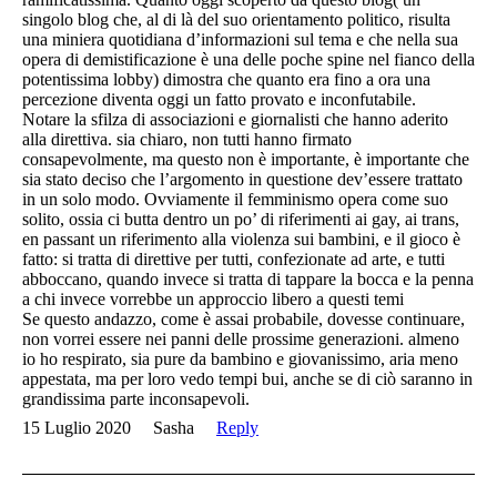
singolo blog che, al di là del suo orientamento politico, risulta
una miniera quotidiana d’informazioni sul tema e che nella sua
opera di demistificazione è una delle poche spine nel fianco della
potentissima lobby) dimostra che quanto era fino a ora una
percezione diventa oggi un fatto provato e inconfutabile.
Notare la sfilza di associazioni e giornalisti che hanno aderito
alla direttiva. sia chiaro, non tutti hanno firmato
consapevolmente, ma questo non è importante, è importante che
sia stato deciso che l’argomento in questione dev’essere trattato
in un solo modo. Ovviamente il femminismo opera come suo
solito, ossia ci butta dentro un po’ di riferimenti ai gay, ai trans,
en passant un riferimento alla violenza sui bambini, e il gioco è
fatto: si tratta di direttive per tutti, confezionate ad arte, e tutti
abboccano, quando invece si tratta di tappare la bocca e la penna
a chi invece vorrebbe un approccio libero a questi temi
Se questo andazzo, come è assai probabile, dovesse continuare,
non vorrei essere nei panni delle prossime generazioni. almeno
io ho respirato, sia pure da bambino e giovanissimo, aria meno
appestata, ma per loro vedo tempi bui, anche se di ciò saranno in
grandissima parte inconsapevoli.
15 Luglio 2020
Sasha
Reply