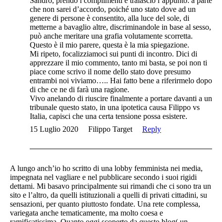
Sandro, prendo i complimenti e tralascio l’appunto: a parte
che non sarei d’accordo, poiché uno stato dove ad un
genere di persone è consentito, alla luce del sole, di
metterne a bavaglio altre, discriminandole in base al sesso,
può anche meritare una grafia volutamente scorretta.
Questo è il mio parere, questa è la mia spiegazione.
Mi ripeto, focalizziamoci sui punti di incontro. Dici di
apprezzare il mio commento, tanto mi basta, se poi non ti
piace come scrivo il nome dello stato dove presumo
entrambi noi viviamo….. Hai fatto bene a riferirmelo dopo
di che ce ne di farà una ragione.
Vivo anelando di riuscire finalmente a portare davanti a un
tribunale questo stato, in una ipotetica causa Filippo vs
Italia, capisci che una certa tensione possa esistere.
15 Luglio 2020
Filippo Target
Reply
A lungo anch’io ho scritto di una lobby femminista nei media,
impegnata nel vagliare e nel pubblicare secondo i suoi rigidi
dettami. Mi basavo principalmente sui rimandi che ci sono tra un
sito e l’altro, da quelli istituzionali a quelli di privati cittadini, su
sensazioni, per quanto piuttosto fondate. Una rete complessa,
variegata anche tematicamente, ma molto coesa e
ramificatissima. Quanto oggi scoperto da questo blog( un