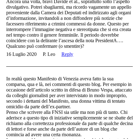
Ancora una volta, bravi Davide et al., soprattutto sotto l’aspetto
divulgativo. Potrei sbagliarmi, ma ricordo vagamente un appello
proveniente dalla Camera dei Deputati ed indirizzato agli organi
d’informazione, invitandoli a non diffondere più notizie che
facessero riferimento a crimini commessi da donne. Questo per
interrompere l’immagine negativa e stereotipata che si era creata
nel tempo contro il genere femminile. Il periodo dovrebbe
coincidere con la delirante l’ascesa della nota PresidentA….
Qualcuno può confermare (o smentire)?
16 Luglio 2020
P. Leo
Reply
In realtà questo Manifesto di Venezia aveva fatto la sua
comparsa, qua e là, nei commenti di questo blog. Per esempio in
occasione dell’articolo scritto in difesa di Bruno Vespa, attaccato
da colleghi giornalisti per aver intervistato in modo improprio,
secondo i dettami del Manifesto, una donna vittima di tentato
omicidio da parte dell’ex-partner.
Penso che scrivere alla FNSI sia utile ma non più di tanto. Chi
aderisce a questo tipo di iniziative semplicemente se ne sbatte del
richiamo alla correttezza professionale da parte di qualche decina
di lettori e forse anche da parte dell’autore di un blog che
comincia ad avere una certa risonanza.