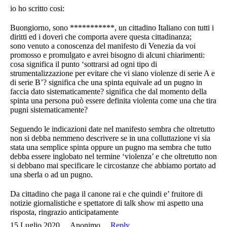
io ho scritto cosi:
Buongiorno, sono ***********, un cittadino Italiano con tutti i
diritti ed i doveri che comporta avere questa cittadinanza;
sono venuto a conoscenza del manifesto di Venezia da voi
promosso e promulgato e avrei bisogno di alcuni chiarimenti:
cosa significa il punto ‘sottrarsi ad ogni tipo di
strumentalizzazione per evitare che vi siano violenze di serie A e
di serie B’? significa che una spinta equivale ad un pugno in
faccia dato sistematicamente? significa che dal momento della
spinta una persona può essere definita violenta come una che tira
pugni sistematicamente?
Seguendo le indicazioni date nel manifesto sembra che oltretutto
non si debba nemmeno descrivere se in una colluttazione vi sia
stata una semplice spinta oppure un pugno ma sembra che tutto
debba essere inglobato nel termine ‘violenza’ e che oltretutto non
si debbano mai specificare le circostanze che abbiamo portato ad
una sberla o ad un pugno.
Da cittadino che paga il canone rai e che quindi e’ fruitore di
notizie giornalistiche e spettatore di talk show mi aspetto una
risposta, ringrazio anticipatamente
15 Luglio 2020
Anonimo
Reply