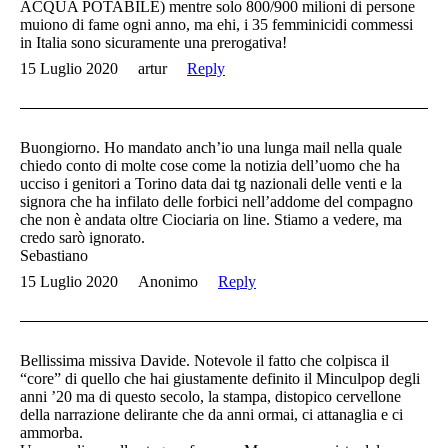
ACQUA POTABILE) mentre solo 800/900 milioni di persone
muiono di fame ogni anno, ma ehi, i 35 femminicidi commessi
in Italia sono sicuramente una prerogativa!
15 Luglio 2020
artur
Reply
Buongiorno. Ho mandato anch’io una lunga mail nella quale
chiedo conto di molte cose come la notizia dell’uomo che ha
ucciso i genitori a Torino data dai tg nazionali delle venti e la
signora che ha infilato delle forbici nell’addome del compagno
che non è andata oltre Ciociaria on line. Stiamo a vedere, ma
credo sarò ignorato.
Sebastiano
15 Luglio 2020
Anonimo
Reply
Bellissima missiva Davide. Notevole il fatto che colpisca il
“core” di quello che hai giustamente definito il Minculpop degli
anni ’20 ma di questo secolo, la stampa, distopico cervellone
della narrazione delirante che da anni ormai, ci attanaglia e ci
ammorba.