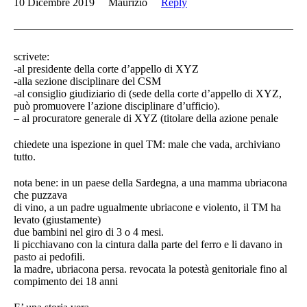
10 Dicembre 2019
Maurizio
Reply
scrivete:
-al presidente della corte d’appello di XYZ
-alla sezione disciplinare del CSM
-al consiglio giudiziario di (sede della corte d’appello di XYZ,
può promuovere l’azione disciplinare d’ufficio).
– al procuratore generale di XYZ (titolare della azione penale
chiedete una ispezione in quel TM: male che vada, archiviano
tutto.
nota bene: in un paese della Sardegna, a una mamma ubriacona
che puzzava
di vino, a un padre ugualmente ubriacone e violento, il TM ha
levato (giustamente)
due bambini nel giro di 3 o 4 mesi.
li picchiavano con la cintura dalla parte del ferro e li davano in
pasto ai pedofili.
la madre, ubriacona persa. revocata la potestà genitoriale fino al
compimento dei 18 anni