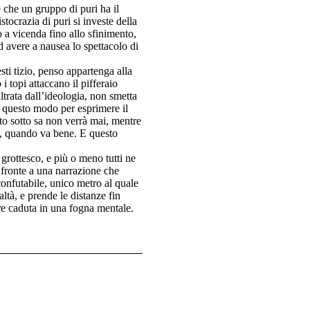
e che un gruppo di puri ha il
tocrazia di puri si investe della
o a vicenda fino allo sfinimento,
d avere a nausea lo spettacolo di
ti tizio, penso appartenga alla
 topi attaccano il pifferaio
ltrata dall’ideologia, non smetta
o questo modo per esprimere il
to sotto sa non verrà mai, mentre
tà, quando va bene. E questo
 grottesco, e più o meno tutti ne
i fronte a una narrazione che
nconfutabile, unico metro al quale
altà, e prende le distanze fin
re caduta in una fogna mentale.