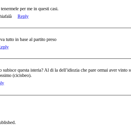
 tenermele per me in questi casi.
iafalà
Reply
va tutto in base al partito preso
eply
 subisce questa isteria? Al di la dell’idiozia che pare ormai aver vinto
ossimo (cicisbeo).
ly
ublished.