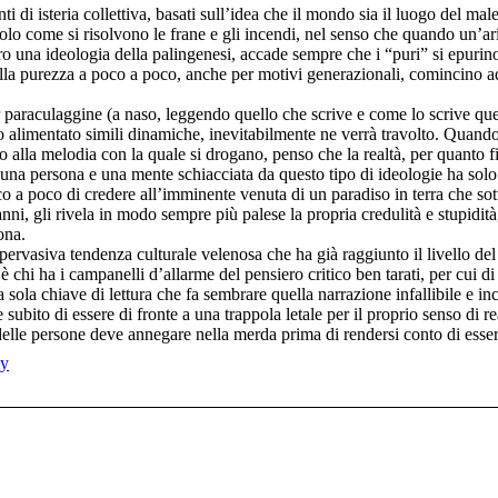
i di isteria collettiva, basati sull’idea che il mondo sia il luogo del mal
olo come si risolvono le frane e gli incendi, nel senso che quando un’aris
tro una ideologia della palingenesi, accade sempre che i “puri” si epurin
ella purezza a poco a poco, anche per motivi generazionali, comincino a
 paraculaggine (a naso, leggendo quello che scrive e come lo scrive ques
 alimentato simili dinamiche, inevitabilmente ne verrà travolto. Quando i
o alla melodia con la quale si drogano, penso che la realtà, per quanto fi
i una persona e una mente schiacciata da questo tipo di ideologie ha sol
o a poco di credere all’imminente venuta di un paradiso in terra che sot
anni, gli rivela in modo sempre più palese la propria credulità e stupidi
ona.
 pervasiva tendenza culturale velenosa che ha già raggiunto il livello del
 chi ha i campanelli d’allarme del pensiero critico ben tarati, per cui d
na sola chiave di lettura che fa sembrare quella narrazione infallibile e i
 subito di essere di fronte a una trappola letale per il proprio senso di re
 delle persone deve annegare nella merda prima di rendersi conto di esse
ly