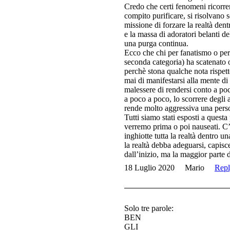
Credo che certi fenomeni ricorrent
compito purificare, si risolvano s
missione di forzare la realtà den
e la massa di adoratori belanti d
una purga continua.
Ecco che chi per fanatismo o per
seconda categoria) ha scatenato o
perchè stona qualche nota rispett
mai di manifestarsi alla mente d
malessere di rendersi conto a poc
a poco a poco, lo scorrere degli 
rende molto aggressiva una pers
Tutti siamo stati esposti a questa
verremo prima o poi nauseati. C’è
inghiotte tutta la realtà dentro u
la realtà debba adeguarsi, capisce
dall’inizio, ma la maggior parte
18 Luglio 2020
Mario
Rep
Solo tre parole:
BEN
GLI