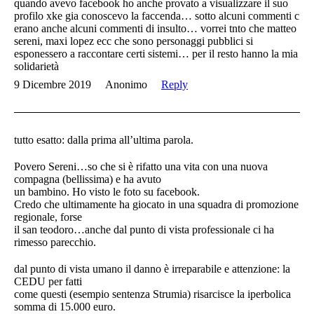
quando avevo facebook ho anche provato a visualizzare il suo
profilo xke gia conoscevo la faccenda… sotto alcuni commenti c
erano anche alcuni commenti di insulto… vorrei tnto che matteo
sereni, maxi lopez ecc che sono personaggi pubblici si
esponessero a raccontare certi sistemi… per il resto hanno la mia
solidarietà
9 Dicembre 2019
Anonimo
Reply
tutto esatto: dalla prima all’ultima parola.
Povero Sereni…so che si è rifatto una vita con una nuova
compagna (bellissima) e ha avuto
un bambino. Ho visto le foto su facebook.
Credo che ultimamente ha giocato in una squadra di promozione
regionale, forse
il san teodoro…anche dal punto di vista professionale ci ha
rimesso parecchio.
dal punto di vista umano il danno è irreparabile e attenzione: la
CEDU per fatti
come questi (esempio sentenza Strumia) risarcisce la iperbolica
somma di 15.000 euro.