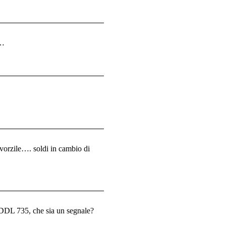
o…
ivorzile…. soldi in cambio di
l DDL 735, che sia un segnale?