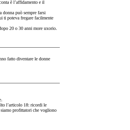
onta è l’affidamento e il
 la donna può sempre farsi
i ti poteva fregare facilmente
 dopo 20 o 30 anni more uxorio.
nno fatto diventare le donne
e.
o l’articolo 18: ricordi le
n siamo profittatori che vogliono