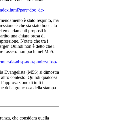
ndex.html?part=doc_dc-
emendamento è stato respinto, ma
essione è che sia stato bocciato
ri emendamenti proposti in
rtito una chiara presa di
spressione. Notate che tra i
erger. Quindi non è detto che i
e ne fossero non pochi nel M5S.
donne-da-nbsp-non-punire-nbsp-
e la Evangelista (M5S) si dimostra
n altro contesto. Quindi qualcosa
’approvazione di tutti i
ne della grancassa della stampa.
oranza, che considera quella