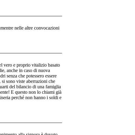
 mentre nelle altre convocazioni
vero e proprio vitalizio basato
lie, anche in caso di nuova
adri senza che potessero essere
, si sono viste aberrazioni che
rti del bilancio di una famiglia
mente! E questo non lo chiami già
seria perché non hanno i soldi e
enimento alla signora è dovuto