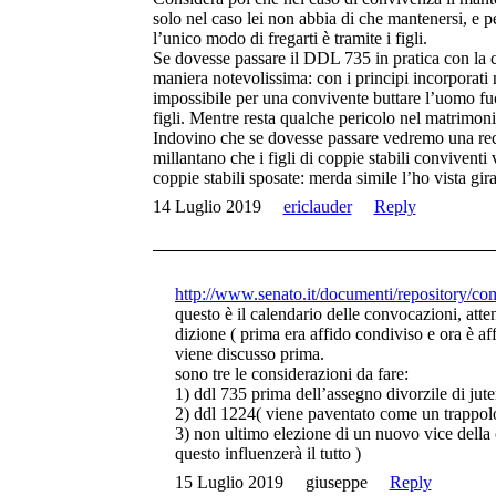
solo nel caso lei non abbia di che mantenersi, e p
l’unico modo di fregarti è tramite i figli.
Se dovesse passare il DDL 735 in pratica con la c
maniera notevolissima: con i principi incorporat
impossibile per una convivente buttare l’uomo fuo
figli. Mentre resta qualche pericolo nel matrimoni
Indovino che se dovesse passare vedremo una rec
millantano che i figli di coppie stabili conviventi
coppie stabili sposate: merda simile l’ho vista gira
14 Luglio 2019
ericlauder
Reply
http://www.senato.it/documenti/repository/c
questo è il calendario delle convocazioni, atte
dizione ( prima era affido condiviso e ora è af
viene discusso prima.
sono tre le considerazioni da fare:
1) ddl 735 prima dell’assegno divorzile di ju
2) ddl 1224( viene paventato come un trappol
3) non ultimo elezione di un nuovo vice dell
questo influenzerà il tutto )
15 Luglio 2019
giuseppe
Reply