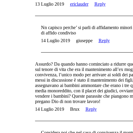
13 Luglio 2019
ericlauder
Reply
Nn capisco perche’ si parli di affidamento minori
di affido condiviso
14 Luglio 2019
giuseppe
Reply
Assurdo? Da quando hanno cominciato a ridurre quel 
sul tenore di vita che era il mantenimento all’ex mog
convivenza, l’unico modo per arrivare ai soldi dei p
messi in discussione è stato il mantenimento dei figli
assegnavano ai bambini ammontare che erano i tre qua
media monoreddito, con il placet dei giudici, ovvia
vendere i bambini? Queste parassite che piangono mi
pregano Dio di non trovare lavoro!
14 Luglio 2019
Brux
Reply
Considera poi che nel caso di convivenza il mant