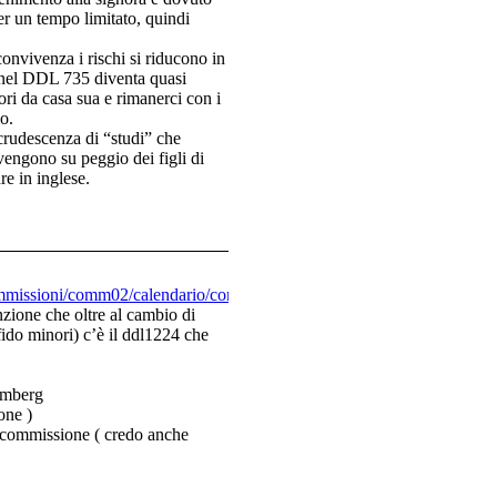
er un tempo limitato, quindi
onvivenza i rischi si riducono in
i nel DDL 735 diventa quasi
ri da casa sua e rimanerci con i
o.
rudescenza di “studi” che
 vengono su peggio dei figli di
re in inglese.
ommissioni/comm02/calendario/convocazioni.pdf
nzione che oltre al cambio di
fido minori) c’è il ddl1224 che
temberg
one )
a commissione ( credo anche