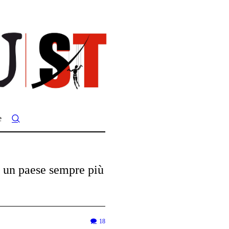
e
in un paese sempre più
18