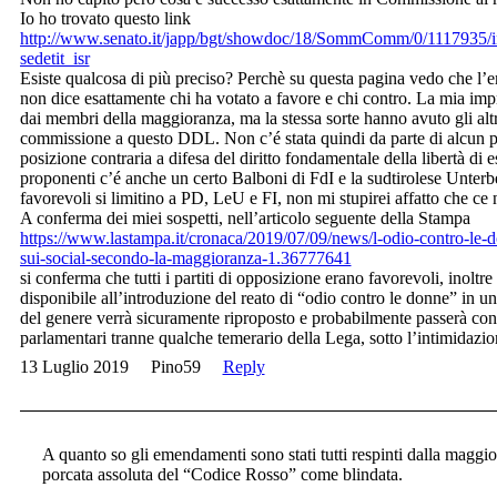
Io ho trovato questo link
http://www.senato.it/japp/bgt/showdoc/18/SommComm/0/1117935/i
sedetit_isr
Esiste qualcosa di più preciso? Perchè su questa pagina vedo che l’
non dice esattamente chi ha votato a favore e chi contro. La mia impr
dai membri della maggioranza, ma la stessa sorte hanno avuto gli alt
commissione a questo DDL. Non c’é stata quindi da parte di alcun pa
posizione contraria a difesa del diritto fondamentale della libertà di e
proponenti c’é anche un certo Balboni di FdI e la sudtirolese Unterb
favorevoli si limitino a PD, LeU e FI, non mi stupirei affatto che c
A conferma dei miei sospetti, nell’articolo seguente della Stampa
https://www.lastampa.it/cronaca/2019/07/09/news/l-odio-contro-le-
sui-social-secondo-la-maggioranza-1.36777641
si conferma che tutti i partiti di opposizione erano favorevoli, inoltr
disponibile all’introduzione del reato di “odio contro le donne” in u
del genere verrà sicuramente riproposto e probabilmente passerà con l
parlamentari tranne qualche temerario della Lega, sotto l’intimidazio
13 Luglio 2019
Pino59
Reply
A quanto so gli emendamenti sono stati tutti respinti dalla maggi
porcata assoluta del “Codice Rosso” come blindata.