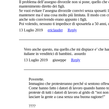
Il problema dell’assegno divorzile non si pone, quello che c
mantenimento diretto dei figli.
Se vuoi evitare l’assegna divorzile convivi senza sposarti:
mantenere ma è una cosa molto più limitata. Il modo con cu
anche solo convivendo erano appunto i figli.
Poi volendo, nessuno ti impedisce di sposartela a 50 anni,
13 Luglio 2019
ericlauder
Reply
Vero anche questo, ma quello.che mi dispiace e’ che ha
italiane in venditrici di bambini.. assurdo
13 Luglio 2019
giuseppe
Reply
Poverette.
Immagino che protesteranno perché si sentono offes
Come hanno fatto i datori di lavoro quando hanno tolt
proteste di tutti i datori di lavoro al grido di “noi no
lasciare la gente a casa senza una buona ragione!”
????