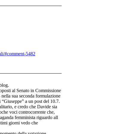
ali/#comment-5482
blog.
roposti al Senato in Commissione
.4 nella sua seconda formulazione
i “Giuseppe” a un post del 10.7.
alitario, e credo che Davide sia
poche voci controcorrente che,
paganda femminista riguardo all
ltimi giorni vedo che
momento della votazione.