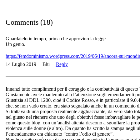
Comments (18)
Guardatelo in tempo, prima che approvino la legge.
Un genio.
https://femdominismo.wordpress.com/2019/06/19/ancora-sui-mondi
14 Luglio 2019
Blu
Reply
Innanzi tutto complimenti per il coraggio e la combattività di questo 
Giustamente avete mantenuto alta l’attenzione sugli emendamenti p
Giustizia al DDL 1200, cioè il Codice Rosso, e in particolare il 9.0
che, se non vado errato, era stato segnalato anche in un commento d
Si trattava di una proposta realmente agghiacciante, da vero stato tot
nel giusto nel ritenere che uno degli obiettivi fosse imbavagliare le 
come questo blog, con un’analisi attenta riescono a sgonfiare la pro
violenza sulle donne (e altro). Da quanto ha scritto la stampa negli u
l’emendamento era chiamato “contro l’odio di genere”.
Non ho capito però cosa è successo esattamente in Commissione al 