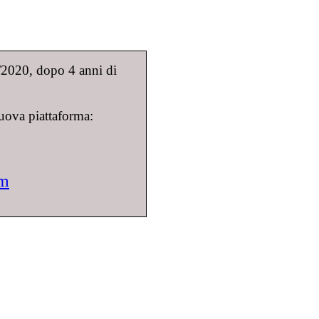
9/2020, dopo 4 anni di
uova piattaforma:
om