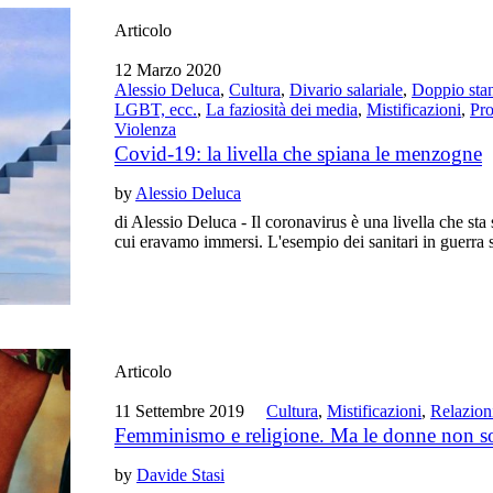
Articolo
12 Marzo 2020
Alessio Deluca
,
Cultura
,
Divario salariale
,
Doppio sta
LGBT, ecc.
,
La faziosità dei media
,
Mistificazioni
,
Pr
Violenza
Covid-19: la livella che spiana le menzogne
by
Alessio Deluca
di Alessio Deluca - Il coronavirus è una livella che st
cui eravamo immersi. L'esempio dei sanitari in guerra si
Articolo
11 Settembre 2019
Cultura
,
Mistificazioni
,
Relazion
Femminismo e religione. Ma le donne non s
by
Davide Stasi