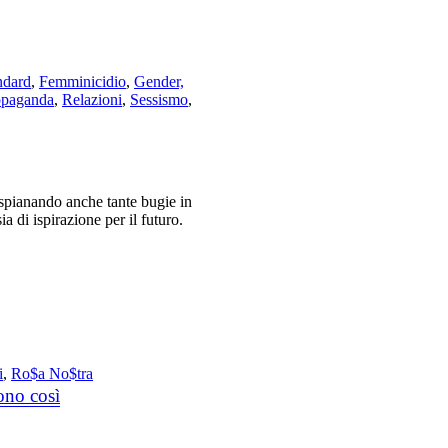
ndard
,
Femminicidio
,
Gender,
opaganda
,
Relazioni
,
Sessismo
,
a spianando anche tante bugie in
a di ispirazione per il futuro.
i
,
Ro$a No$tra
ono così