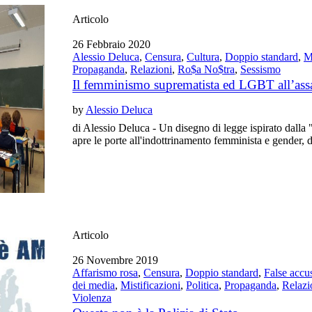
Articolo
26 Febbraio 2020
Alessio Deluca
,
Censura
,
Cultura
,
Doppio standard
,
M
Propaganda
,
Relazioni
,
Ro$a No$tra
,
Sessismo
Il femminismo suprematista ed LGBT all’assa
by
Alessio Deluca
di Alessio Deluca - Un disegno di legge ispirato dal
apre le porte all'indottrinamento femminista e gender, da
Articolo
26 Novembre 2019
Affarismo rosa
,
Censura
,
Doppio standard
,
False accu
dei media
,
Mistificazioni
,
Politica
,
Propaganda
,
Relazi
Violenza