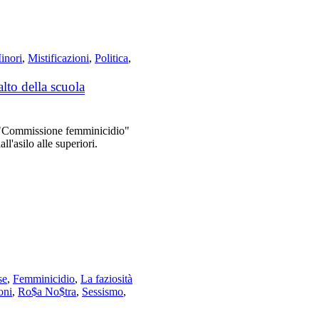
inori
,
Mistificazioni
,
Politica
,
lto della scuola
la "Commissione femminicidio"
ll'asilo alle superiori.
se
,
Femminicidio
,
La faziosità
oni
,
Ro$a No$tra
,
Sessismo
,