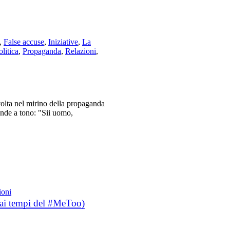
,
False accuse
,
Iniziative
,
La
olitica
,
Propaganda
,
Relazioni
,
olta nel mirino della propaganda
nde a tono: "Sii uomo,
ioni
i ai tempi del #MeToo)