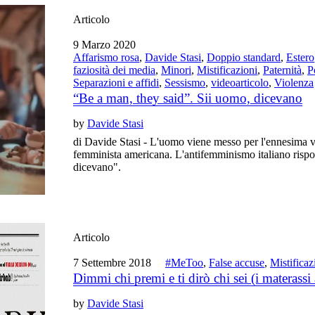
Articolo
9 Marzo 2020
Affarismo rosa
,
Davide Stasi
,
Doppio standard
,
Estero
faziosità dei media
,
Minori
,
Mistificazioni
,
Paternità
,
P
Separazioni e affidi
,
Sessismo
,
videoarticolo
,
Violenza
“Be a man, they said”. Sii uomo, dicevano
by
Davide Stasi
di Davide Stasi - L'uomo viene messo per l'ennesima v
femminista americana. L'antifemminismo italiano rispo
dicevano".
Articolo
7 Settembre 2018
#MeToo
,
False accuse
,
Mistificaz
Dimmi chi premi e ti dirò chi sei (i materass
by
Davide Stasi