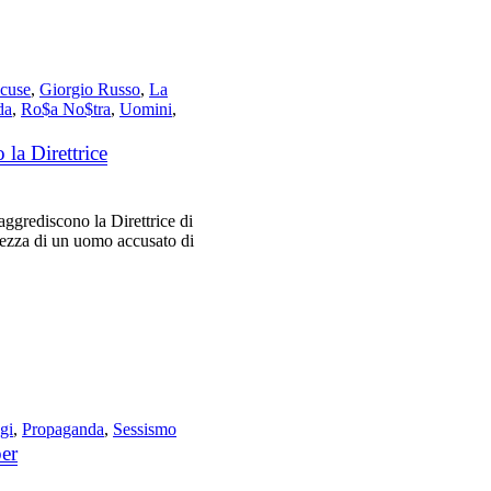
ccuse
,
Giorgio Russo
,
La
da
,
Ro$a No$tra
,
Uomini
,
la Direttrice
aggrediscono la Direttrice di
lezza di un uomo accusato di
egi
,
Propaganda
,
Sessismo
ber