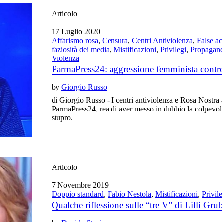
Articolo
17 Luglio 2020
Affarismo rosa
,
Censura
,
Centri Antiviolenza
,
False a
faziosità dei media
,
Mistificazioni
,
Privilegi
,
Propagan
Violenza
ParmaPress24: aggressione femminista contro 
by
Giorgio Russo
di Giorgio Russo - I centri antiviolenza e Rosa Nostra 
ParmaPress24, rea di aver messo in dubbio la colpevo
stupro.
Articolo
7 Novembre 2019
Doppio standard
,
Fabio Nestola
,
Mistificazioni
,
Privil
Qualche riflessione sulle “tre V” di Lilli Gru