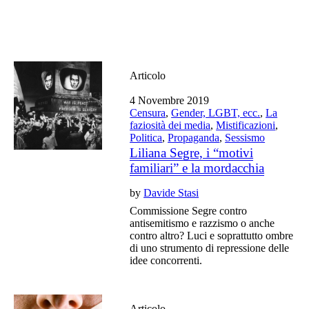
Articolo
4 Novembre 2019
Censura
,
Gender, LGBT, ecc.
,
La
faziosità dei media
,
Mistificazioni
,
Politica
,
Propaganda
,
Sessismo
Liliana Segre, i “motivi
familiari” e la mordacchia
by
Davide Stasi
Commissione Segre contro
antisemitismo e razzismo o anche
contro altro? Luci e soprattutto ombre
di uno strumento di repressione delle
idee concorrenti.
Articolo