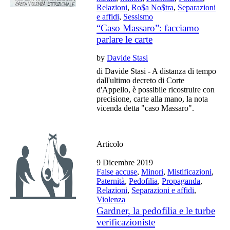
Relazioni
,
Ro$a No$tra
,
Separazioni
e affidi
,
Sessismo
“Caso Massaro”: facciamo
parlare le carte
by
Davide Stasi
di Davide Stasi - A distanza di tempo
dall'ultimo decreto di Corte
d'Appello, è possibile ricostruire con
precisione, carte alla mano, la nota
vicenda detta "caso Massaro".
Articolo
9 Dicembre 2019
False accuse
,
Minori
,
Mistificazioni
,
Paternità
,
Pedofilia
,
Propaganda
,
Relazioni
,
Separazioni e affidi
,
Violenza
Gardner, la pedofilia e le turbe
verificazioniste