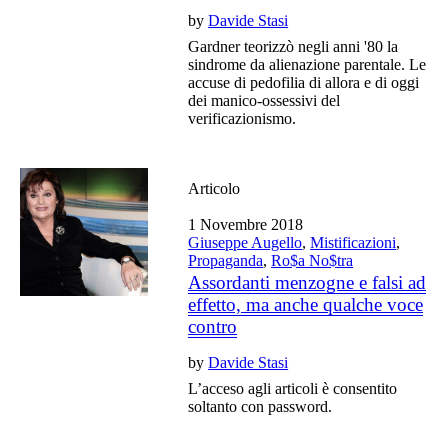
by
Davide Stasi
Gardner teorizzò negli anni '80 la
sindrome da alienazione parentale. Le
accuse di pedofilia di allora e di oggi
dei manico-ossessivi del
verificazionismo.
Articolo
1 Novembre 2018
Giuseppe Augello
,
Mistificazioni
,
Propaganda
,
Ro$a No$tra
Assordanti menzogne e falsi ad
effetto, ma anche qualche voce
contro
by
Davide Stasi
L’acceso agli articoli è consentito
soltanto con password.