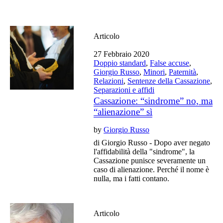
Articolo
27 Febbraio 2020
Doppio standard
,
False accuse
,
Giorgio Russo
,
Minori
,
Paternità
,
Relazioni
,
Sentenze della Cassazione
,
Separazioni e affidi
Cassazione: “sindrome” no, ma
“alienazione” sì
by
Giorgio Russo
di Giorgio Russo - Dopo aver negato
l'affidabilità della "sindrome", la
Cassazione punisce severamente un
caso di alienazione. Perché il nome è
nulla, ma i fatti contano.
Articolo