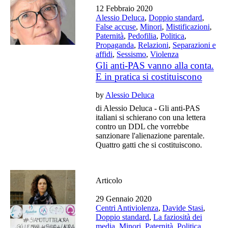
12 Febbraio 2020
Alessio Deluca
,
Doppio standard
,
False accuse
,
Minori
,
Mistificazioni
,
Paternità
,
Pedofilia
,
Politica
,
Propaganda
,
Relazioni
,
Separazioni e
affidi
,
Sessismo
,
Violenza
Gli anti-PAS vanno alla conta.
E in pratica si costituiscono
by
Alessio Deluca
di Alessio Deluca - Gli anti-PAS
italiani si schierano con una lettera
contro un DDL che vorrebbe
sanzionare l'alienazione parentale.
Quattro gatti che si costituiscono.
Articolo
29 Gennaio 2020
Centri Antiviolenza
,
Davide Stasi
,
Doppio standard
,
La faziosità dei
media
,
Minori
,
Paternità
,
Politica
,